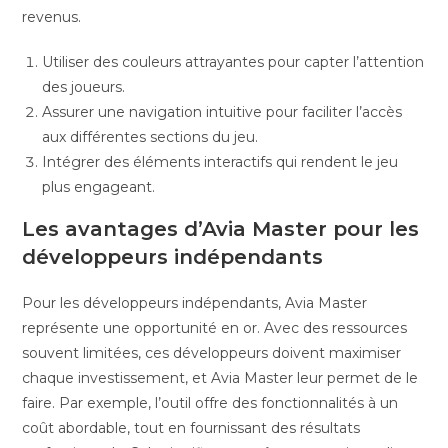
revenus.
Utiliser des couleurs attrayantes pour capter l’attention
des joueurs.
Assurer une navigation intuitive pour faciliter l’accès
aux différentes sections du jeu.
Intégrer des éléments interactifs qui rendent le jeu
plus engageant.
Les avantages d’Avia Master pour les
développeurs indépendants
Pour les développeurs indépendants, Avia Master
représente une opportunité en or. Avec des ressources
souvent limitées, ces développeurs doivent maximiser
chaque investissement, et Avia Master leur permet de le
faire. Par exemple, l’outil offre des fonctionnalités à un
coût abordable, tout en fournissant des résultats