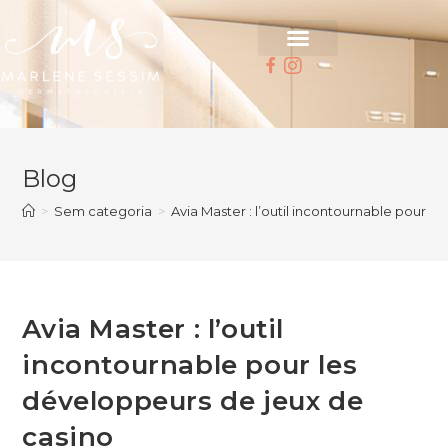
Blog
>
Sem categoria
>
Avia Master : l’outil incontournable pour l
Avia Master : l’outil
incontournable pour les
développeurs de jeux de
casino