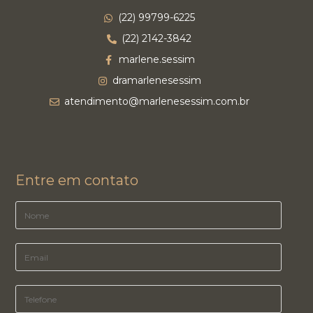
(22) 99799-6225
(22) 2142-3842
marlene.sessim
dramarlenesessim
atendimento@marlenesessim.com.br
Entre em contato