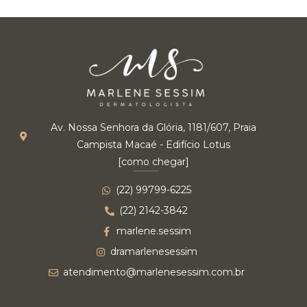
Av. Nossa Senhora da Glória, 1181/607, Praia
Campista Macaé - Edifício Lotus
[como chegar]
(22) 99799-6225
(22) 2142-3842
marlene.sessim
dramarlenesessim
atendimento@marlenesessim.com.br