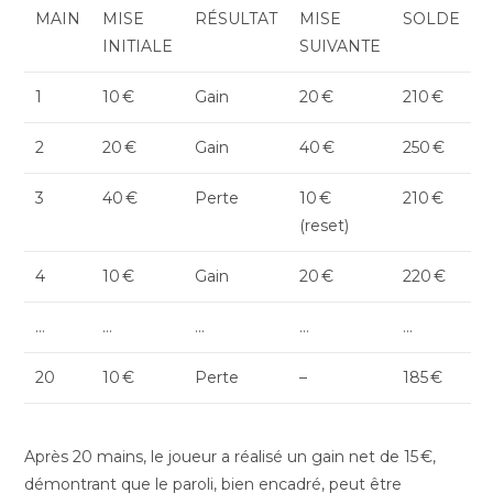
MAIN
MISE
RÉSULTAT
MISE
SOLDE
INITIALE
SUIVANTE
1
10 €
Gain
20 €
210 €
2
20 €
Gain
40 €
250 €
3
40 €
Perte
10 €
210 €
(reset)
4
10 €
Gain
20 €
220 €
…
…
…
…
…
20
10 €
Perte
–
185 €
Après 20 mains, le joueur a réalisé un gain net de 15 €,
démontrant que le paroli, bien encadré, peut être