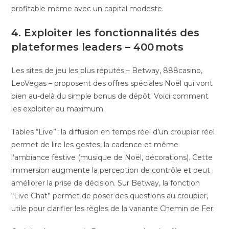
profitable même avec un capital modeste.
4. Exploiter les fonctionnalités des
plateformes leaders – 400 mots
Les sites de jeu les plus réputés – Betway, 888casino,
LeoVegas – proposent des offres spéciales Noël qui vont
bien au-delà du simple bonus de dépôt. Voici comment
les exploiter au maximum.
Tables “Live” : la diffusion en temps réel d’un croupier réel
permet de lire les gestes, la cadence et même
l’ambiance festive (musique de Noël, décorations). Cette
immersion augmente la perception de contrôle et peut
améliorer la prise de décision. Sur Betway, la fonction
“Live Chat” permet de poser des questions au croupier,
utile pour clarifier les règles de la variante Chemin de Fer.