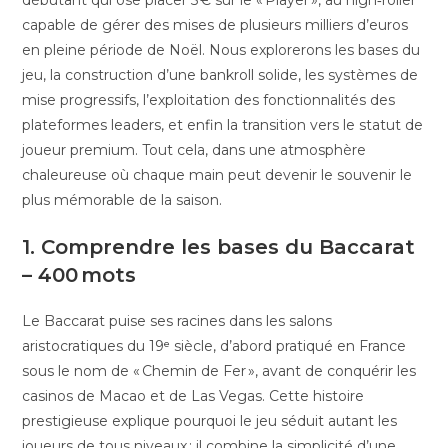
débutant qui ose placer 5 € sur le « Player », au high‑roller
capable de gérer des mises de plusieurs milliers d’euros
en pleine période de Noël. Nous explorerons les bases du
jeu, la construction d’une bankroll solide, les systèmes de
mise progressifs, l’exploitation des fonctionnalités des
plateformes leaders, et enfin la transition vers le statut de
joueur premium. Tout cela, dans une atmosphère
chaleureuse où chaque main peut devenir le souvenir le
plus mémorable de la saison.
1. Comprendre les bases du Baccarat
– 400 mots
Le Baccarat puise ses racines dans les salons
aristocratiques du 19ᵉ siècle, d’abord pratiqué en France
sous le nom de « Chemin de Fer », avant de conquérir les
casinos de Macao et de Las Vegas. Cette histoire
prestigieuse explique pourquoi le jeu séduit autant les
joueurs de tous niveaux : il combine la simplicité d’une