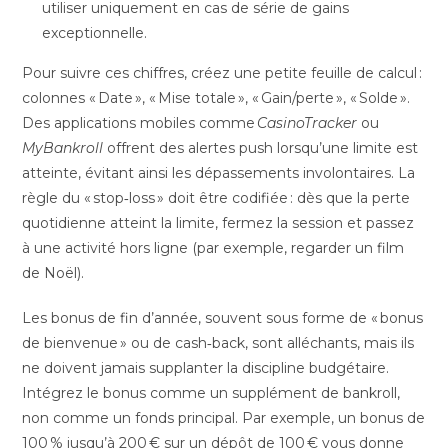
utiliser uniquement en cas de série de gains
exceptionnelle.
Pour suivre ces chiffres, créez une petite feuille de calcul :
colonnes « Date », « Mise totale », « Gain/perte », « Solde ».
Des applications mobiles comme
CasinoTracker
ou
MyBankroll
offrent des alertes push lorsqu’une limite est
atteinte, évitant ainsi les dépassements involontaires. La
règle du « stop‑loss » doit être codifiée : dès que la perte
quotidienne atteint la limite, fermez la session et passez
à une activité hors ligne (par exemple, regarder un film
de Noël).
Les bonus de fin d’année, souvent sous forme de « bonus
de bienvenue » ou de cash‑back, sont alléchants, mais ils
ne doivent jamais supplanter la discipline budgétaire.
Intégrez le bonus comme un supplément de bankroll,
non comme un fonds principal. Par exemple, un bonus de
100 % jusqu’à 200 € sur un dépôt de 100 € vous donne