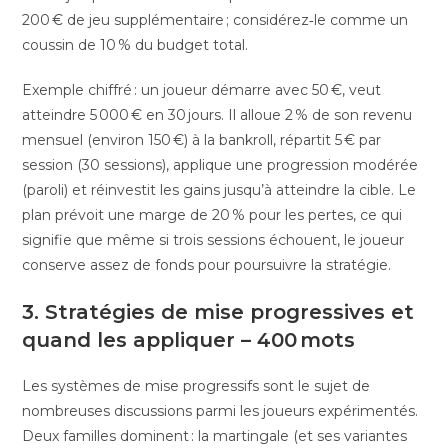
200 € de jeu supplémentaire ; considérez‑le comme un
coussin de 10 % du budget total.
Exemple chiffré : un joueur démarre avec 50 €, veut
atteindre 5 000 € en 30 jours. Il alloue 2 % de son revenu
mensuel (environ 150 €) à la bankroll, répartit 5 € par
session (30 sessions), applique une progression modérée
(paroli) et réinvestit les gains jusqu’à atteindre la cible. Le
plan prévoit une marge de 20 % pour les pertes, ce qui
signifie que même si trois sessions échouent, le joueur
conserve assez de fonds pour poursuivre la stratégie.
3. Stratégies de mise progressives et
quand les appliquer – 400 mots
Les systèmes de mise progressifs sont le sujet de
nombreuses discussions parmi les joueurs expérimentés.
Deux familles dominent : la martingale (et ses variantes