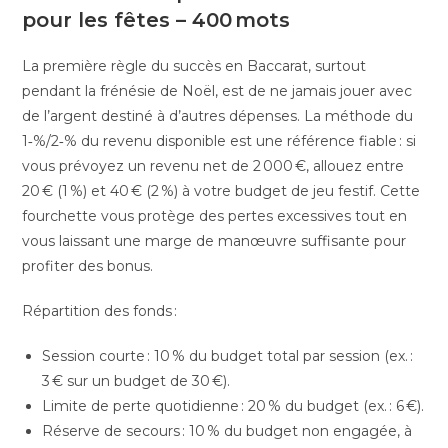
pour les fêtes – 400 mots
La première règle du succès en Baccarat, surtout
pendant la frénésie de Noël, est de ne jamais jouer avec
de l’argent destiné à d’autres dépenses. La méthode du
1‑%/2‑% du revenu disponible est une référence fiable : si
vous prévoyez un revenu net de 2 000 €, allouez entre
20 € (1 %) et 40 € (2 %) à votre budget de jeu festif. Cette
fourchette vous protège des pertes excessives tout en
vous laissant une marge de manœuvre suffisante pour
profiter des bonus.
Répartition des fonds :
Session courte : 10 % du budget total par session (ex. :
3 € sur un budget de 30 €).
Limite de perte quotidienne : 20 % du budget (ex. : 6 €).
Réserve de secours : 10 % du budget non engagée, à