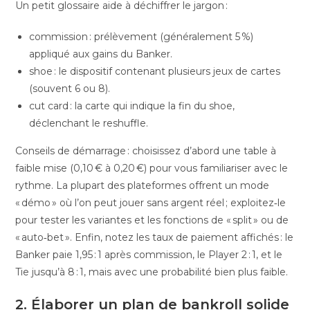
Un petit glossaire aide à déchiffrer le jargon :
commission : prélèvement (généralement 5 %)
appliqué aux gains du Banker.
shoe : le dispositif contenant plusieurs jeux de cartes
(souvent 6 ou 8).
cut card : la carte qui indique la fin du shoe,
déclenchant le reshuffle.
Conseils de démarrage : choisissez d’abord une table à
faible mise (0,10 € à 0,20 €) pour vous familiariser avec le
rythme. La plupart des plateformes offrent un mode
« démo » où l’on peut jouer sans argent réel ; exploitez‑le
pour tester les variantes et les fonctions de « split » ou de
« auto‑bet ». Enfin, notez les taux de paiement affichés : le
Banker paie 1,95 : 1 après commission, le Player 2 : 1, et le
Tie jusqu’à 8 : 1, mais avec une probabilité bien plus faible.
2. Élaborer un plan de bankroll solide