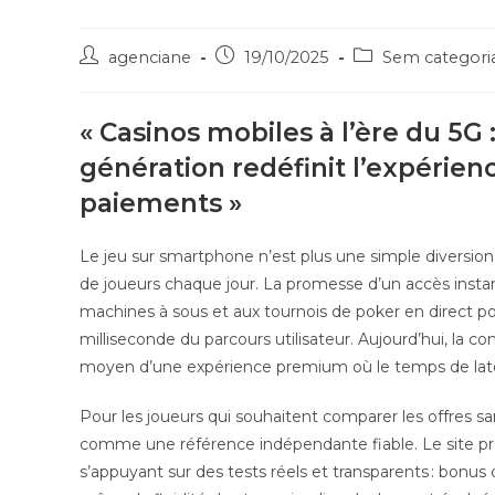
agenciane
19/10/2025
Sem categori
« Casinos mobiles à l’ère du 5G
génération redéfinit l’expérienc
paiements »
Le jeu sur smartphone n’est plus une simple diversion ;
de joueurs chaque jour. La promesse d’un accès instan
machines à sous et aux tournois de poker en direct p
milliseconde du parcours utilisateur. Aujourd’hui, la co
moyen d’une expérience premium où le temps de la
Pour les joueurs qui souhaitent comparer les offres sa
comme une référence indépendante fiable. Le site pro
s’appuyant sur des tests réels et transparents : bonus 