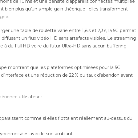
 moins de 10 ms et une densité d’appareils connectés multipliée
ont bien plus qu’un simple gain théorique ; elles transforment
igne.
 une table de roulette varie entre 1,8 s et 2,3 s, la 5G permet
iffusant un flux vidéo HD sans artefacts visibles. Le streaming
ne à du Full HD voire du futur Ultra‑HD sans aucun buffering
rope montrent que les plateformes optimisées pour la 5G
d’interface et une réduction de 22 % du taux d’abandon avant
rience utilisateur :
 apparaissent comme si elles flottaient réellement au-dessus du
synchronisées avec le son ambiant.