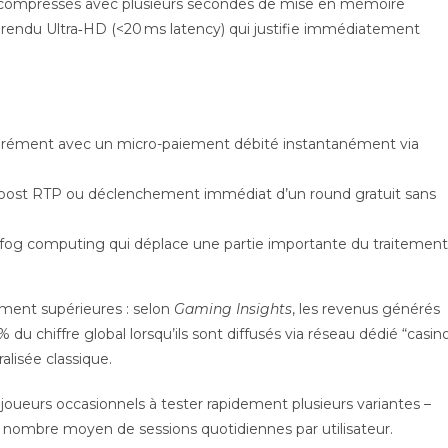
G‑4 compressés avec plusieurs secondes de mise en mémoire
n rendu Ultra‑HD (<20 ms latency) qui justifie immédiatement
parément avec un micro-paiement débité instantanément via
un boost RTP ou déclenchement immédiat d’un round gratuit sans
u fog computing qui déplace une partie importante du traitement
ement supérieures : selon
Gaming Insights
, les revenus générés
% du chiffre global lorsqu’ils sont diffusés via réseau dédié “casin
alisée classique.
joueurs occasionnels à tester rapidement plusieurs variantes –
e nombre moyen de sessions quotidiennes par utilisateur.