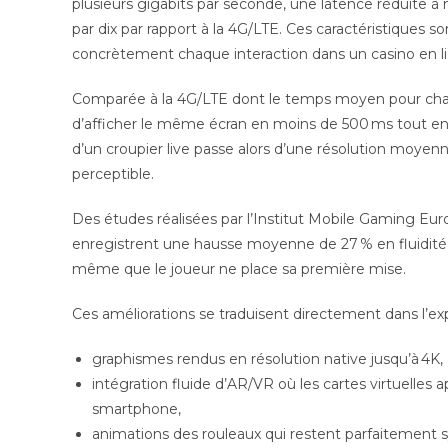
plusieurs gigabits par seconde, une latence réduite à
par dix par rapport à la 4G/LTE. Ces caractéristiques s
concrètement chaque interaction dans un casino en l
Comparée à la 4G/LTE dont le temps moyen pour charger
d’afficher le même écran en moins de 500 ms tout en d
d’un croupier live passe alors d’une résolution moyen
perceptible.
Des études réalisées par l’Institut Mobile Gaming Eu
enregistrent une hausse moyenne de 27 % en fluidité 
même que le joueur ne place sa première mise.
Ces améliorations se traduisent directement dans l’expé
graphismes rendus en résolution native jusqu’à 4K,
intégration fluide d’AR/VR où les cartes virtuelles
smartphone,
animations des rouleaux qui restent parfaitement 