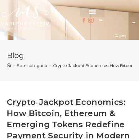
Blog
>
Sem categoria
>
Crypto‑Jackpot Economics: How Bitcoin, 
Crypto‑Jackpot Economics:
How Bitcoin, Ethereum &
Emerging Tokens Redefine
Payment Security in Modern