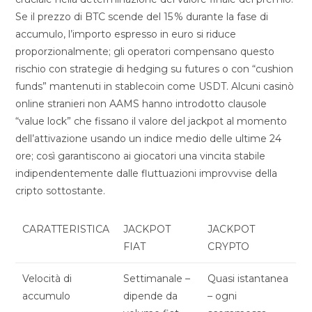
Se il prezzo di BTC scende del 15 % durante la fase di
accumulo, l’importo espresso in euro si riduce
proporzionalmente; gli operatori compensano questo
rischio con strategie di hedging su futures o con “cushion
funds” mantenuti in stablecoin come USDT. Alcuni casinò
online stranieri non AAMS hanno introdotto clausole
“value lock” che fissano il valore del jackpot al momento
dell’attivazione usando un indice medio delle ultime 24
ore; così garantiscono ai giocatori una vincita stabile
indipendentemente dalle fluttuazioni improvvise della
cripto sottostante.
CARATTERISTICA
JACKPOT
JACKPOT
FIAT
CRYPTO
Velocità di
Settimanale –
Quasi istantanea
accumulo
dipende da
– ogni