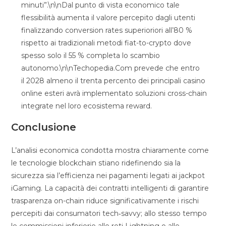
minuti”.\n\nDal punto di vista economico tale
flessibilità aumenta il valore percepito dagli utenti
finalizzando conversion rates superioriori all’80 %
rispetto ai tradizionali metodi fiat-to-crypto dove
spesso solo il 55 % completa lo scambio
autonomo.\n\nTechopedia.Com prevede che entro
il 2028 almeno il trenta percento dei principali casino
online esteri avrà implementato soluzioni cross-chain
integrate nel loro ecosistema reward.
Conclusione
L’analisi economica condotta mostra chiaramente come
le tecnologie blockchain stiano ridefinendo sia la
sicurezza sia l’efficienza nei pagamenti legati ai jackpot
iGaming. La capacità dei contratti intelligenti di garantire
trasparenza on-chain riduce significativamente i rischi
percepiti dai consumatori tech‐savvy; allo stesso tempo