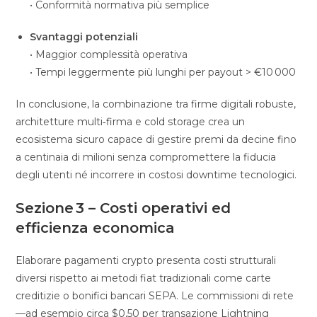
• Conformità normativa più semplice
Svantaggi potenziali
• Maggior complessità operativa
• Tempi leggermente più lunghi per payout > €10 000
In conclusione, la combinazione tra firme digitali robuste,
architetture multi‑firma e cold storage crea un
ecosistema sicuro capace di gestire premi da decine fino
a centinaia di milioni senza compromettere la fiducia
degli utenti né incorrere in costosi downtime tecnologici.
Sezione 3 – Costi operativi ed
efficienza economica
Elaborare pagamenti crypto presenta costi strutturali
diversi rispetto ai metodi fiat tradizionali come carte
creditizie o bonifici bancari SEPA. Le commissioni di rete
—ad esempio circa $0,50 per transazione Lightning