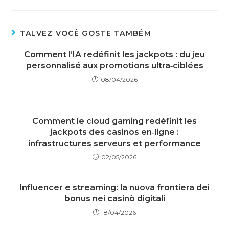
TALVEZ VOCÊ GOSTE TAMBÉM
Comment l’IA redéfinit les jackpots : du jeu
personnalisé aux promotions ultra‑ciblées
08/04/2026
Comment le cloud gaming redéfinit les
jackpots des casinos en‑ligne :
infrastructures serveurs et performance
02/05/2026
Influencer e streaming: la nuova frontiera dei
bonus nei casinò digitali
18/04/2026