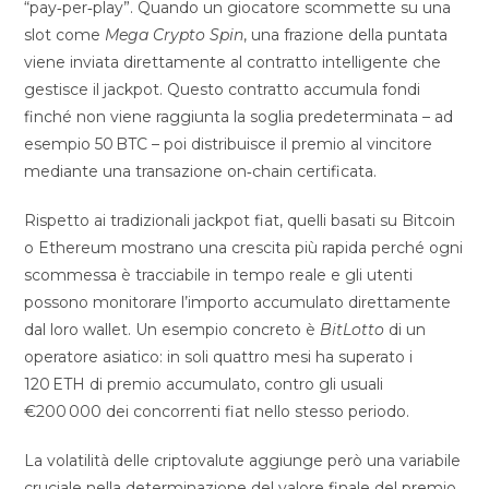
“pay‑per‑play”. Quando un giocatore scommette su una
slot come
Mega Crypto Spin
, una frazione della puntata
viene inviata direttamente al contratto intelligente che
gestisce il jackpot. Questo contratto accumula fondi
finché non viene raggiunta la soglia predeterminata – ad
esempio 50 BTC – poi distribuisce il premio al vincitore
mediante una transazione on‑chain certificata.
Rispetto ai tradizionali jackpot fiat, quelli basati su Bitcoin
o Ethereum mostrano una crescita più rapida perché ogni
scommessa è tracciabile in tempo reale e gli utenti
possono monitorare l’importo accumulato direttamente
dal loro wallet. Un esempio concreto è
BitLotto
di un
operatore asiatico: in soli quattro mesi ha superato i
120 ETH di premio accumulato, contro gli usuali
€200 000 dei concorrenti fiat nello stesso periodo.
La volatilità delle criptovalute aggiunge però una variabile
cruciale nella determinazione del valore finale del premio.