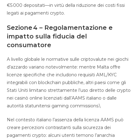
€5 000 depositati—in virtù della riduzione dei costi fissi
legati ai pagamenti crypto.
Sezione 4 – Regolamentazione e
impatto sulla fiducia del
consumatore
A livello globale le normative sulle criptovalute nei giochi
d’azzardo variano notevolmente: mentre Malta offre
licenze specifiche che includono requisiti AML/KYC
integrabili con blockchain pubbliche, altri paesi come gli
Stati Uniti limitano strettamente l’uso diretto delle crypto
nei casinò online licenziati dall’AAMS italiano o dalle
autorità statunitensi gaming commissions.\
Nel contesto italiano l’assenza della licenza AAMS può
creare percezioni contrastanti sulla sicurezza dei
pagamenti crypto: alcuni utenti temono l’anarchia