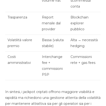
volume fiat
scommessa
conta
Trasparenza
Report
Blockchain
mensile dal
explorer
provider
pubblico
Volatilità valore
Bassa (valuta
Alta → necessità
premio
stabile)
hedging
Costi
Interchange
Commissioni
amministrativi
fee +
rete + gas fees
commissioni
PSP
In sintesi, i jackpot criptati offrono maggiore visibilità e
rapidità ma richiedono una gestione attenta della volatilità
per mantenere attrattiva sia per gli operatori sia per i