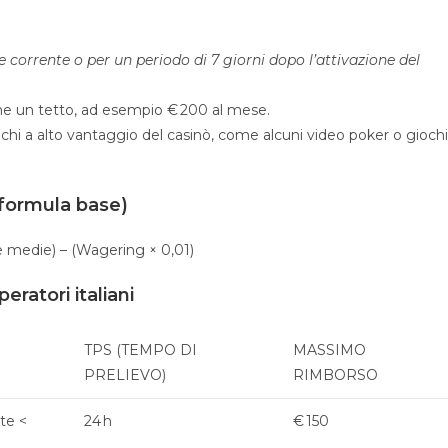
e corrente o per un periodo di 7 giorni dopo l’attivazione del
ne un tetto, ad esempio € 200 al mese.
ochi a alto vantaggio del casinò, come alcuni video poker o giochi
(formula base)
e medie) – (Wagering × 0,01)
eratori italiani
TPS (TEMPO DI
MASSIMO
PRELIEVO)
RIMBORSO
te <
24 h
€ 150