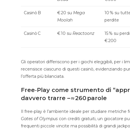
Casinò B
€ 20 su
Mega
10 % su tutte
Moolah
perdite
Casinò C
€ 10 su
Reactoonz
15 % su perdi
€ 200
Gli operatori differiscono per i giochi eleggibili, per i 
recensisce ciascuno di questi casinò, evidenziando punt
l’offerta più bilanciata.
Free‑Play come strumento di “appre
davvero trarre – ≈ 260 parole
Il free‑play è l’ambiente ideale per studiare metriche
Gates of Olympus
con crediti gratuiti, un giocatore può
frequenti piccole vincite ma possibilità di grandi jackpo