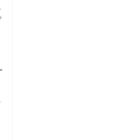
y
e
–
.
.