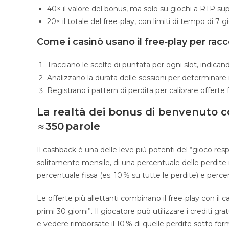
40× il valore del bonus, ma solo su giochi a RTP sup
20× il totale del free‑play, con limiti di tempo di 7 gi
Come i casinò usano il free‑play per racco
Tracciano le scelte di puntata per ogni slot, indicand
Analizzano la durata delle sessioni per determinare i
Registrano i pattern di perdita per calibrare offerte 
La realtà dei bonus di benvenuto 
≈ 350 parole
Il cashback è una delle leve più potenti del “gioco respo
solitamente mensile, di una percentuale delle perdite n
percentuale fissa (es. 10 % su tutte le perdite) e perce
Le offerte più allettanti combinano il free‑play con il 
primi 30 giorni”. Il giocatore può utilizzare i crediti gr
e vedere rimborsate il 10 % di quelle perdite sotto form