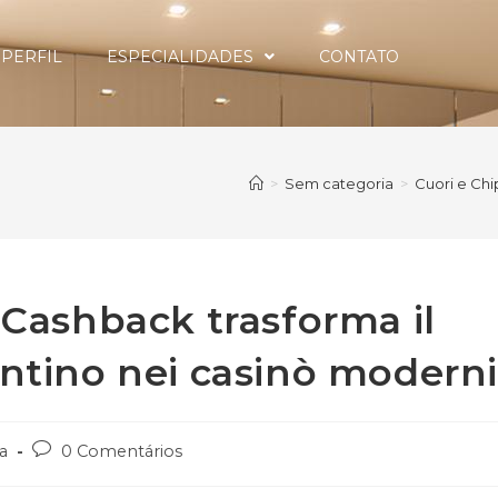
PERFIL
ESPECIALIDADES
CONTATO
>
Sem categoria
>
Cuori e Chi
 Cashback trasforma il
entino nei casinò moderni
a
0 Comentários