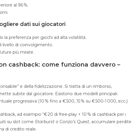
eriore al 96 %.
orni.
gliere dati sui giocatori
o la preferenza per giochi ad alta volatilità.
l livello di coinvolgimento.
future più mirate.
con cashback: come funziona davvero –
nsabile” e della fidelizzazione. Si tratta di un rimborso,
ette subite dal giocatore. Esistono due modelli principali:
ntuale progressiva (10 % fino a € 500, 15 % su € 500‑1 000, ecc.).
cashback, ad esempio “€ 20 di free‑play + 10 % di cashback per i
atuiti su slot come
Starburst
o
Gonzo’s Quest
, accumulare perdite
a di credito reale.