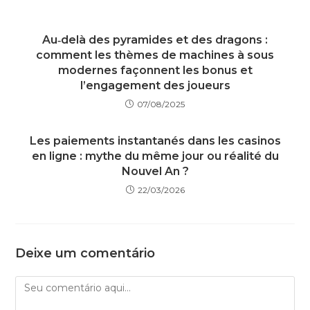
Au‑delà des pyramides et des dragons :
comment les thèmes de machines à sous
modernes façonnent les bonus et
l’engagement des joueurs
07/08/2025
Les paiements instantanés dans les casinos
en ligne : mythe du même jour ou réalité du
Nouvel An ?
22/03/2026
Deixe um comentário