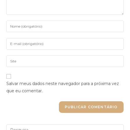
Salvar meus dados neste navegador para a próxima vez
que eu comentar.