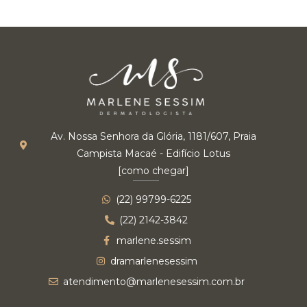
Av. Nossa Senhora da Glória, 1181/607, Praia
Campista Macaé - Edifício Lotus
[como chegar]
(22) 99799-6225
(22) 2142-3842
marlene.sessim
dramarlenesessim
atendimento@marlenesessim.com.br