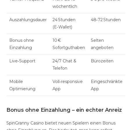
wöchentlich
Auszahlungsdauer
24 Stunden
48‑72 Stunden
(E‑Wallet)
Bonus ohne
10 €
Selten
Einzahlung
Sofortguthaben
angeboten
Live‑Support
24/7 Chat &
Bürozeiten
Telefon
Mobile
Voll‑responsive
Eingeschränkte
Optimierung
App
App
Bonus ohne Einzahlung – ein echter Anreiz
SpinGranny Casino bietet neuen Spielern einen Bonus