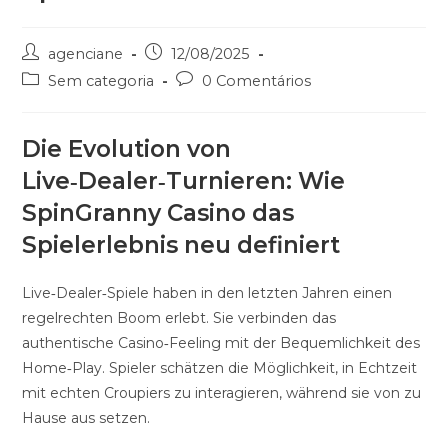
agenciane
12/08/2025
Sem categoria
0 Comentários
Die Evolution von
Live‑Dealer‑Turnieren: Wie
SpinGranny Casino das
Spielerlebnis neu definiert
Live‑Dealer‑Spiele haben in den letzten Jahren einen
regelrechten Boom erlebt. Sie verbinden das
authentische Casino‑Feeling mit der Bequemlichkeit des
Home‑Play. Spieler schätzen die Möglichkeit, in Echtzeit
mit echten Croupiers zu interagieren, während sie von zu
Hause aus setzen.