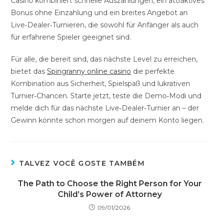
Casino kombiniert schnelle Auszahlungen, ein attraktives
Bonus ohne Einzahlung und ein breites Angebot an
Live‑Dealer‑Turnieren, die sowohl für Anfänger als auch
für erfahrene Spieler geeignet sind.
Für alle, die bereit sind, das nächste Level zu erreichen,
bietet das
Spingranny online casino
die perfekte
Kombination aus Sicherheit, Spielspaß und lukrativen
Turnier‑Chancen. Starte jetzt, teste die Demo‑Modi und
melde dich für das nächste Live‑Dealer‑Turnier an – der
Gewinn könnte schon morgen auf deinem Konto liegen.
TALVEZ VOCÊ GOSTE TAMBÉM
The Path to Choose the Right Person for Your
Child’s Power of Attorney
09/01/2026