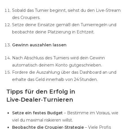
Sobald das Turnier beginnt, siehst du den Live‑Stream
des Croupiers.
Setze deine Einsätze gemäß den Turnierregeln und
beobachte deine Platzierung in Echtzeit.
Gewinn auszahlen lassen
Nach Abschluss des Turniers wird dein Gewinn
automatisch deinem Konto gutgeschrieben.
Fordere die Auszahlung über das Dashboard an und
erhalte das Geld innerhalb von 24 Stunden.
Tipps für den Erfolg in
Live‑Dealer‑Turnieren
Setze ein festes Budget
– Bestimme im Voraus, wie
viel du maximal riskieren willst.
Beobachte die Croupier‑Strategie
– Viele Profis