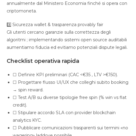
annualmente dal Ministero Economia finché si opera con
criptomoneta.
3️⃣ Sicurezza wallet & trasparenza provably fair
Gli utenti cercano garanzie sulla correttezza degli
algoritmi ; implementando sistemi open source auditabili
aumentiamo fiducia ed evitiamo potenziali dispute legali.
Checklist operativa rapida
☐ Definire KPI preliminari (CAC <€35 , LTV >€150).
☐ Progettare flusso UI/UX che colleghi subito booking
→ spin reward.
☐ Test A/B su diverse tipologie free spin (% win vs flat
credit).
☐ Stipulare accordo SLA con provider blockchain
analytics KYC.
☐ Pubblicare comunicazioni trasparenti sui termini «no
wagering» laddove possibile.