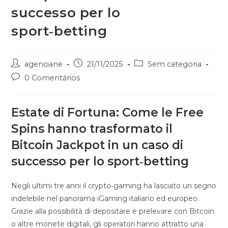
successo per lo
sport‑betting
agenciane
21/11/2025
Sem categoria
0 Comentários
Estate di Fortuna: Come le Free
Spins hanno trasformato il
Bitcoin Jackpot in un caso di
successo per lo sport‑betting
Negli ultimi tre anni il crypto‑gaming ha lasciato un segno
indelebile nel panorama iGaming italiano ed europeo.
Grazie alla possibilità di depositare e prelevare con Bitcoin
o altre monete digitali, gli operatori hanno attratto una