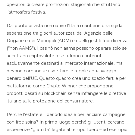
operatori di creare promozioni stagionali che sfruttano
l’atmosfera festiva.
Dal punto di vista normativo l’Italia mantiene una rigida
separazione tra giochi autorizzati dall’Agenzia delle
Dogane e dei Monopoli (ADM) e quelli gestiti fuori licenza
(“non AAMS”). I casinò non aams possono operare solo se
accettano criptovalute o se offrono contenuti
esclusivamente destinati al mercato internazionale, ma
devono comunque rispettare le regole anti‑lavaggio
denaro dell’UE. Questo quadro crea uno spazio fertile per
piattaforme come Crypto Winner che propongono
prodotti basati su blockchain senza infrangere le direttive
italiane sulla protezione del consumatore.
Perché l’estate è il periodo ideale per lanciare campagne
con free spins? In primo luogo perché gli utenti cercano
esperienze “gratuità” legate al tempo libero – ad esempio