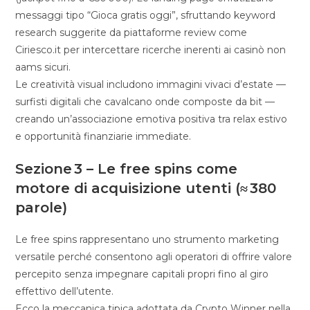
messaggi tipo “Gioca gratis oggi”, sfruttando keyword
research suggerite da piattaforme review come
Ciriesco.it per intercettare ricerche inerenti ai casinò non
aams sicuri.
Le creatività visual includono immagini vivaci d’estate —
surfisti digitali che cavalcano onde composte da bit —
creando un’associazione emotiva positiva tra relax estivo
e opportunità finanziarie immediate.
Sezione 3 – Le free spins come
motore di acquisizione utenti (≈ 380
parole)
Le free spins rappresentano uno strumento marketing
versatile perché consentono agli operatori di offrire valore
percepito senza impegnare capitali propri fino al giro
effettivo dell’utente.
Ecco la meccanica tipica adottata da Crypto Winner nella