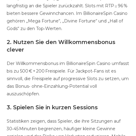
langfristig an die Spieler zurückzahlt. Slots mit RTP ≥ 96 %
bieten bessere Gewinnchancen. Im BillionaireSpin Casino
gehören „Mega Fortune“, „Divine Fortune“ und „Hall of
Gods“ zu den Top‑Werten.
2. Nutzen Sie den Willkommensbonus
clever
Der Willkommensbonus im BillionaireSpin Casino umfasst
bis zu 500 € + 200 Freispiele. Für Jackpot‑Fans ist es
sinnvoll, die Freispiele auf progressive Slots zu setzen, um
das Bonus‑ ohne‑Einzahlung‑Potential voll
auszuschöpfen.
3. Spielen Sie in kurzen Sessions
Statistiken zeigen, dass Spieler, die ihre Sitzungen auf
30‑45 Minuten begrenzen, häufiger kleine Gewinne