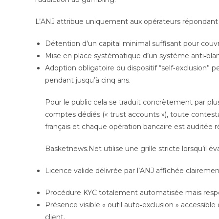
L’ANJ attribue uniquement aux opérateurs répondant à
Détention d’un capital minimal suffisant pour couvri
Mise en place systématique d’un système anti‑blan
Adoption obligatoire du dispositif “self‑exclusion” 
pendant jusqu’à cinq ans.
Pour le public cela se traduit concrètement par pl
comptes dédiés (« trust accounts »), toute contest
français et chaque opération bancaire est auditée ré
Basketnews.Net utilise une grille stricte lorsqu’il év
Licence valide délivrée par l’ANJ affichée clairemen
Procédure KYC totalement automatisée mais resp
Présence visible « outil auto‑exclusion » accessible 
client.