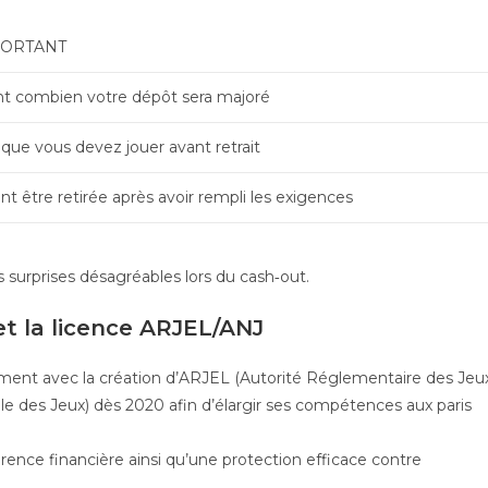
PORTANT
 combien votre dépôt sera majoré
ue vous devez jouer avant retrait
 être retirée après avoir rempli les exigences
 surprises désagréables lors du cash‑out.
 et la licence ARJEL/ANJ
llement avec la création d’ARJEL (Autorité Réglementaire des Jeu
ale des Jeux) dès 2020 afin d’élargir ses compétences aux paris
arence financière ainsi qu’une protection efficace contre