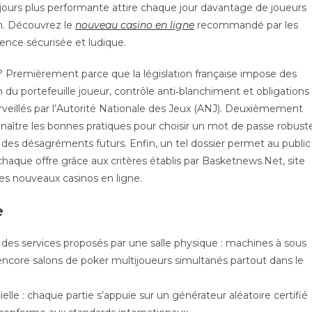
jours plus performante attire chaque jour davantage de joueurs
on. Découvrez le
nouveau casino en ligne
recommandé par les
ence sécurisée et ludique.
? Premièrement parce que la législation française impose des
du portefeuille joueur, contrôle anti‑blanchiment et obligations
rveillés par l’Autorité Nationale des Jeux (ANJ). Deuxièmement
aître les bonnes pratiques pour choisir un mot de passe robust
en des désagréments futurs. Enfin, un tel dossier permet au public
que offre grâce aux critères établis par Basketnews.Net, site
es nouveaux casinos en ligne.
e
 des services proposés par une salle physique : machines à sous
u encore salons de poker multijoueurs simultanés partout dans le
ielle : chaque partie s’appuie sur un générateur aléatoire certifié