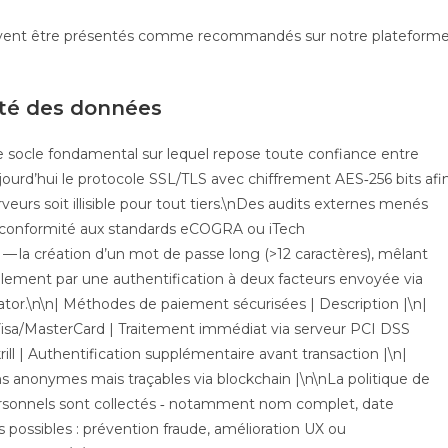
peuvent être présentés comme recommandés sur notre plateform
lité des données
le socle fondamental sur lequel repose toute confiance entre
aujourd’hui le protocole SSL/TLS avec chiffrement AES‑256 bits afi
urs soit illisible pour tout tiers.\nDes audits externes menés
 conformité aux standards eCOGRA ou iTech
la création d’un mot de passe long (>12 caractères), mêlant
ement par une authentification à deux facteurs envoyée via
r.\n\n| Méthodes de paiement sécurisées | Description |\n|
asterCard | Traitement immédiat via serveur PCI DSS
ill | Authentification supplémentaire avant transaction |\n|
 anonymes mais traçables via blockchain |\n\nLa politique de
personnels sont collectés ‑ notamment nom complet, date
s possibles : prévention fraude, amélioration UX ou