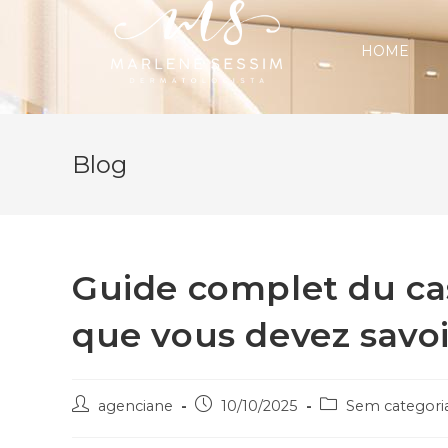
HOME
Blog
Guide complet du cas
que vous devez savoi
agenciane
10/10/2025
Sem categori