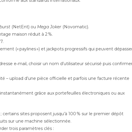
 conforme aux standards internationaux.
burst
(NetEnt) ou
Mega Joker
(Novomatic).
tage maison réduit à 2 %.
7.
ement (« paylines ») et jackpots progressifs qui peuvent dépasse
adresse e‑mail, choisir un nom d’utilisateur sécurisé puis confirme
tité – upload d’une pièce officielle et parfois une facture récente
é instantanément grâce aux portefeuilles électroniques ou aux
certains sites proposent jusqu’à 100 % sur le premier dépôt
uits sur une machine sélectionnée.
der trois paramètres clés :