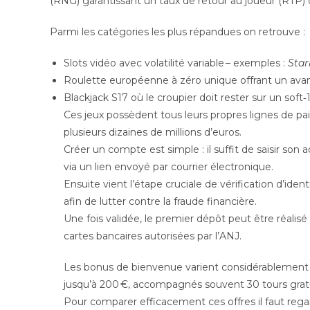
(RNG) garantissant un taux de retour au joueur (RTP)
Parmi les catégories les plus répandues on retrouve :
Slots vidéo avec volatilité variable – exemples :
Star
Roulette européenne à zéro unique offrant un avan
Blackjack S17 où le croupier doit rester sur un soft‑1
Ces jeux possèdent tous leurs propres lignes de pai
plusieurs dizaines de millions d’euros.
Créer un compte est simple : il suffit de saisir son 
via un lien envoyé par courrier électronique.
Ensuite vient l’étape cruciale de vérification d’iden
afin de lutter contre la fraude financière.
Une fois validée, le premier dépôt peut être réalis
cartes bancaires autorisées par l’ANJ.
Les bonus de bienvenue varient considérablement ; 
jusqu’à 200 €, accompagnés souvent 30 tours grat
Pour comparer efficacement ces offres il faut regar