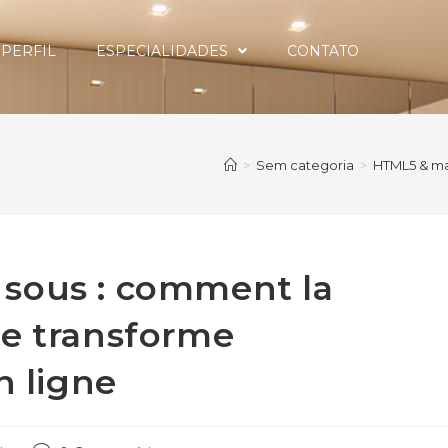
PERFIL
ESPECIALIDADES
CONTATO
>
Sem categoria
>
HTML5 & mac
sous : comment la
te transforme
n ligne