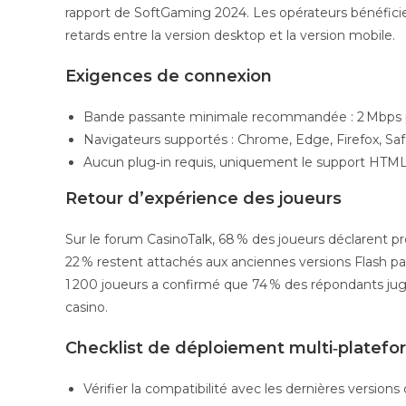
rapport de SoftGaming 2024. Les opérateurs bénéficien
retards entre la version desktop et la version mobile.
Exigences de connexion
Bande passante minimale recommandée : 2 Mbps p
Navigateurs supportés : Chrome, Edge, Firefox, Safa
Aucun plug‑in requis, uniquement le support HTML
Retour d’expérience des joueurs
Sur le forum CasinoTalk, 68 % des joueurs déclarent pr
22 % restent attachés aux anciennes versions Flash p
1 200 joueurs a confirmé que 74 % des répondants juge
casino.
Checklist de déploiement multi‑platef
Vérifier la compatibilité avec les dernières version