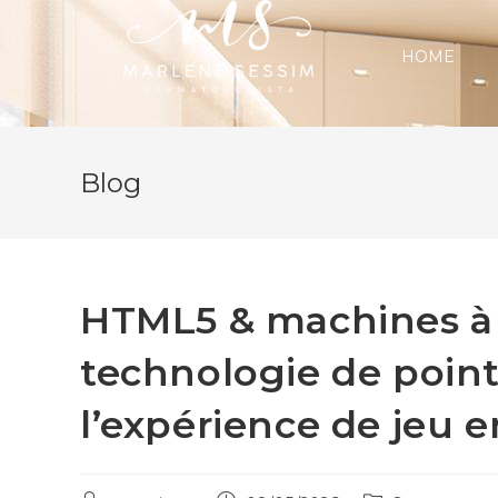
HOME
Blog
HTML5 & machines à 
technologie de poin
l’expérience de jeu e