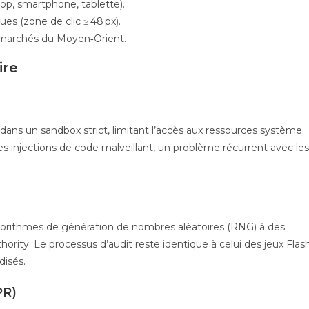
ktop, smartphone, tablette).
es (zone de clic ≥ 48 px).
 marchés du Moyen‑Orient.
ire
s un sandbox strict, limitant l’accès aux ressources système.
les injections de code malveillant, un problème récurrent avec les
gorithmes de génération de nombres aléatoires (RNG) à des
y. Le processus d’audit reste identique à celui des jeux Flash
disés.
PR)