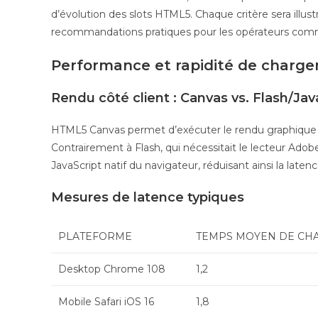
d’évolution des slots HTML5. Chaque critère sera illu
recommandations pratiques pour les opérateurs comm
Performance et rapidité de charg
Rendu côté client : Canvas vs. Flash/Jav
HTML5 Canvas permet d’exécuter le rendu graphique d
Contrairement à Flash, qui nécessitait le lecteur Adobe
JavaScript natif du navigateur, réduisant ainsi la latenc
Mesures de latence typiques
PLATEFORME
TEMPS MOYEN DE CHA
Desktop Chrome 108
1,2
Mobile Safari iOS 16
1,8