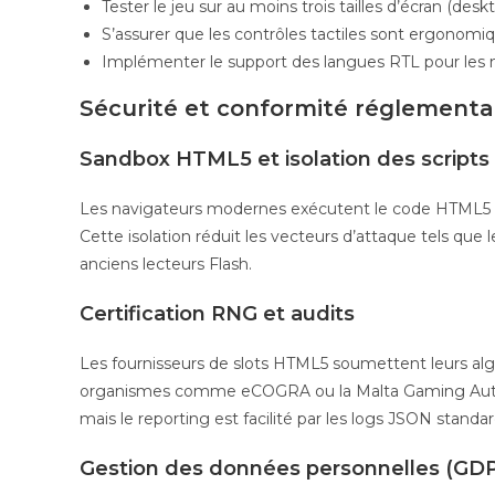
Tester le jeu sur au moins trois tailles d’écran (des
S’assurer que les contrôles tactiles sont ergonomiqu
Implémenter le support des langues RTL pour les
Sécurité et conformité réglementa
Sandbox HTML5 et isolation des scripts
Les navigateurs modernes exécutent le code HTML5 dan
Cette isolation réduit les vecteurs d’attaque tels que 
anciens lecteurs Flash.
Certification RNG et audits
Les fournisseurs de slots HTML5 soumettent leurs al
organismes comme eCOGRA ou la Malta Gaming Authorit
mais le reporting est facilité par les logs JSON standar
Gestion des données personnelles (GD