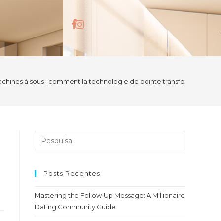
hines à sous : comment la technologie de pointe transforme l’expér
Posts Recentes
Mastering the Follow‑Up Message: A Millionaire
Dating Community Guide