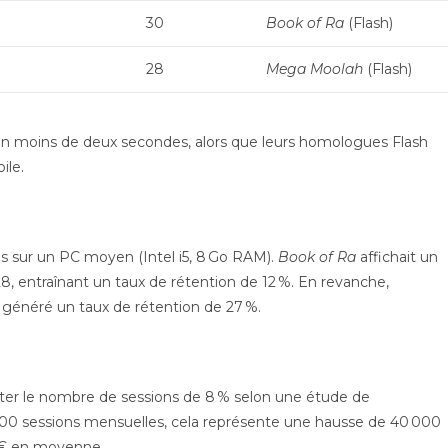
30
Book of Ra
(Flash)
28
Mega Moolah
(Flash)
en moins de deux secondes, alors que leurs homologues Flash
ile.
s sur un PC moyen (Intel i5, 8 Go RAM).
Book of Ra
affichait un
 entraînant un taux de rétention de 12 %. En revanche,
a généré un taux de rétention de 27 %.
er le nombre de sessions de 8 % selon une étude de
000 sessions mensuelles, cela représente une hausse de 40 000
0 € en moyenne.