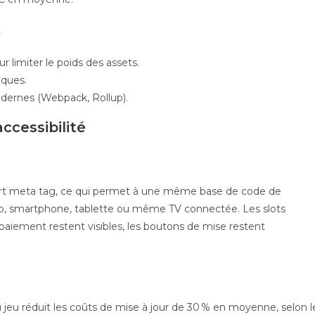
s
 limiter le poids des assets.
iques.
odernes (Webpack, Rollup).
ccessibilité
ort meta tag, ce qui permet à une même base de code de
op, smartphone, tablette ou même TV connectée. Les slots
e paiement restent visibles, les boutons de mise restent
 jeu réduit les coûts de mise à jour de 30 % en moyenne, selon l