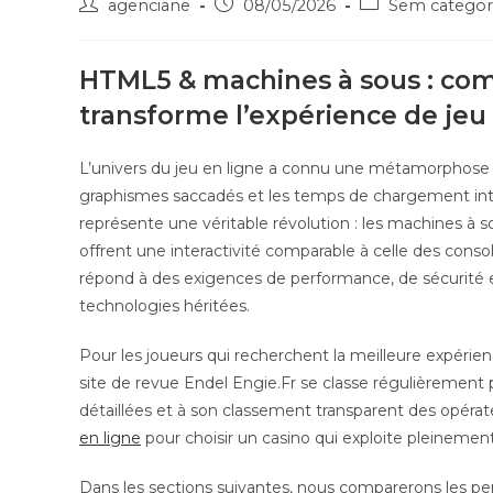
agenciane
08/05/2026
Sem categor
HTML5 & machines à sous : com
transforme l’expérience de jeu 
L’univers du jeu en ligne a connu une métamorphose fu
graphismes saccadés et les temps de chargement inte
représente une véritable révolution : les machines à 
offrent une interactivité comparable à celle des consol
répond à des exigences de performance, de sécurité et 
technologies héritées.
Pour les joueurs qui recherchent la meilleure expérienc
site de revue Endel Engie.Fr se classe régulièrement pa
détaillées et à son classement transparent des opér
en ligne
pour choisir un casino qui exploite pleinemen
Dans les sections suivantes, nous comparerons les perfo