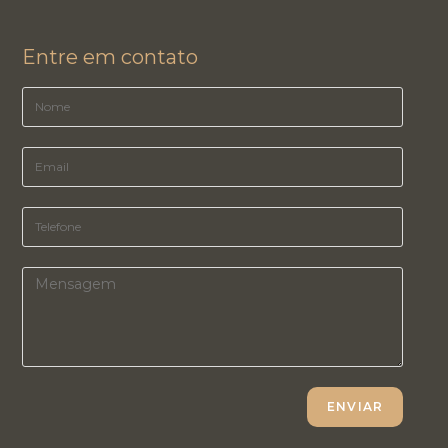
Entre em contato