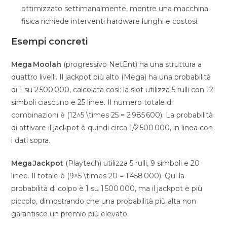
ottimizzato settimanalmente, mentre una macchina
fisica richiede interventi hardware lunghi e costosi.
Esempi concreti
Mega Moolah
(progressivo NetEnt) ha una struttura a
quattro livelli. Il jackpot più alto (Mega) ha una probabilità
di 1 su 2 500 000, calcolata così: la slot utilizza 5 rulli con 12
simboli ciascuno e 25 linee. Il numero totale di
combinazioni è (12^5 \times 25 = 2 985 600). La probabilità
di attivare il jackpot è quindi circa 1/2 500 000, in linea con
i dati sopra.
Mega Jackpot
(Playtech) utilizza 5 rulli, 9 simboli e 20
linee. Il totale è (9^5 \times 20 = 1 458 000). Qui la
probabilità di colpo è 1 su 1 500 000, ma il jackpot è più
piccolo, dimostrando che una probabilità più alta non
garantisce un premio più elevato.