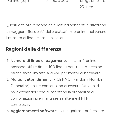
Online (top)
1 su 2 500 000
Mega Moolah,
25 linee
Questi dati provengono da audit indipendenti e riflettono
la maggiore flessibilità delle piattaforme online nel variare
il numero di linee e i moltiplicatori.
Ragioni della differenza
Numero di linee di pagamento
– I casinò online
possono offrire fino a 100 linee, mentre le macchine
fisiche sono limitate a 20‑30 per motivi di hardware.
Moltiplicatori dinamici
– Gli RNG (Random Number
Generator) online consentono di inserire funzioni di
“wild‑expander” che aumentano la probabilità di
combinazioni premianti senza alterare il RTP
complessivo.
Aggiornamenti software
– Un algoritmo può essere