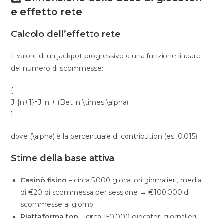
e effetto rete
Calcolo dell’effetto rete
Il valore di un jackpot progressivo è una funzione lineare
del numero di scommesse:
[
J_{n+1}=J_n + (Bet_n \times \alpha)
]
dove (\alpha) è la percentuale di contribution (es. 0,015).
Stime della base attiva
Casinò fisico
– circa 5 000 giocatori giornalieri, media
di €20 di scommessa per sessione → €100 000 di
scommesse al giorno.
Piattaforma top
– circa 150 000 giocatori giornalieri,