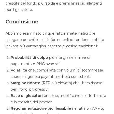
crescita del fondo più rapida e premi finali più allettanti
per il giocatore.
Conclusione
Abbiamo esaminato cinque fattori matematici che
spiegano perché le piattaforme online tendono a offrire
jackpot più vantaggiosi rispetto ai casinò tradizionali:
Probabilità di colpo
più alta grazie a linee di
pagamento e RNG avanzati.
Volatilità
che, combinata con volumi di scommessa
superiori, genera payout medi più consistenti.
Margine ridotto
(RTP più elevato) che libera risorse
per i fondi progressivi.
Base di giocatori
enorme, amplificando l’effetto rete
e la crescita del jackpot.
Regolamentazione più flessibile
nei siti non AAMS,