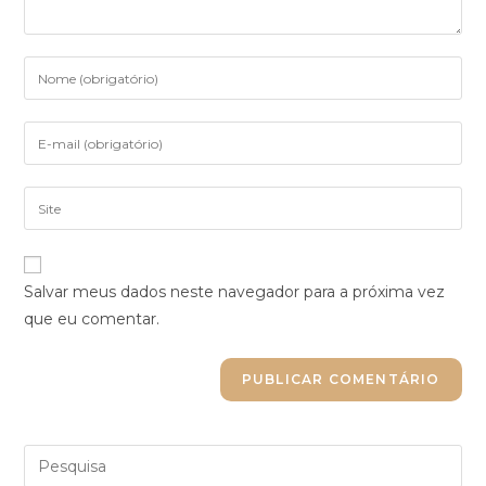
Salvar meus dados neste navegador para a próxima vez
que eu comentar.