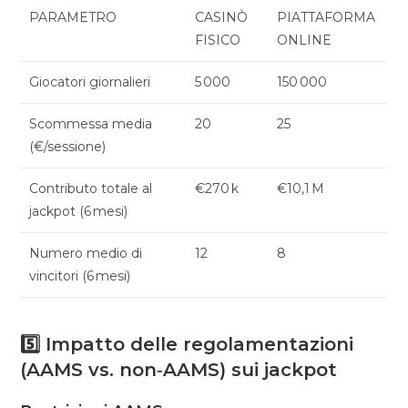
PARAMETRO
CASINÒ
PIATTAFORMA
FISICO
ONLINE
Giocatori giornalieri
5 000
150 000
Scommessa media
20
25
(€/sessione)
Contributo totale al
€270 k
€10,1 M
jackpot (6 mesi)
Numero medio di
12
8
vincitori (6 mesi)
5️⃣ Impatto delle regolamentazioni
(AAMS vs. non‑AAMS) sui jackpot