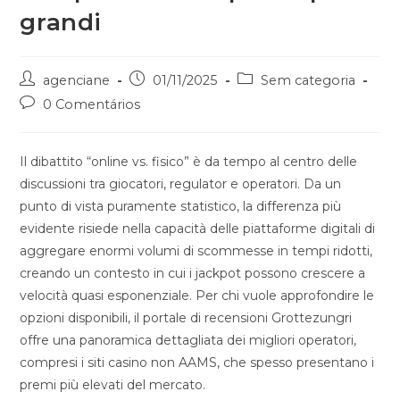
grandi
agenciane
01/11/2025
Sem categoria
0 Comentários
Il dibattito “online vs. fisico” è da tempo al centro delle
discussioni tra giocatori, regulator e operatori. Da un
punto di vista puramente statistico, la differenza più
evidente risiede nella capacità delle piattaforme digitali di
aggregare enormi volumi di scommesse in tempi ridotti,
creando un contesto in cui i jackpot possono crescere a
velocità quasi esponenziale. Per chi vuole approfondire le
opzioni disponibili, il portale di recensioni Grottezungri
offre una panoramica dettagliata dei migliori operatori,
compresi i siti casino non AAMS, che spesso presentano i
premi più elevati del mercato.