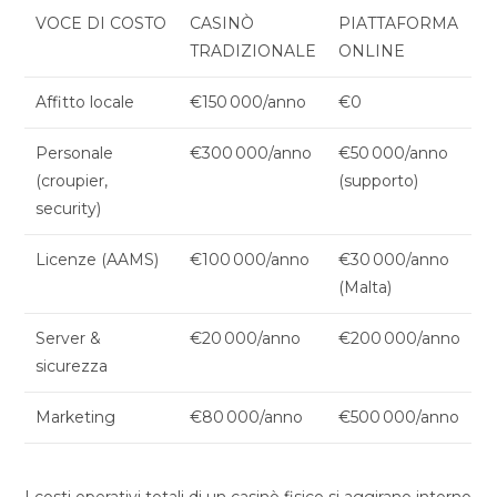
VOCE DI COSTO
CASINÒ
PIATTAFORMA
TRADIZIONALE
ONLINE
Affitto locale
€150 000/anno
€0
Personale
€300 000/anno
€50 000/anno
(croupier,
(supporto)
security)
Licenze (AAMS)
€100 000/anno
€30 000/anno
(Malta)
Server &
€20 000/anno
€200 000/anno
sicurezza
Marketing
€80 000/anno
€500 000/anno