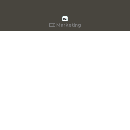
EZ Marketing