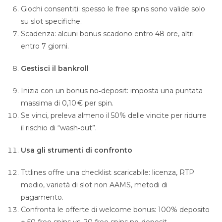
Giochi consentiti: spesso le free spins sono valide solo
su slot specifiche.
Scadenza: alcuni bonus scadono entro 48 ore, altri
entro 7 giorni.
Gestisci il bankroll
Inizia con un bonus no‑deposit: imposta una puntata
massima di 0,10 € per spin.
Se vinci, preleva almeno il 50% delle vincite per ridurre
il rischio di “wash‑out”.
Usa gli strumenti di confronto
Tttlines offre una checklist scaricabile: licenza, RTP
medio, varietà di slot non AAMS, metodi di
pagamento.
Confronta le offerte di welcome bonus: 100% deposito
+ 50 free spins vs. 20 free spins no‑deposit.