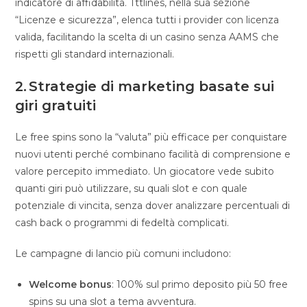
indicatore di affidabilità. Tttlines, nella sua sezione
“Licenze e sicurezza”, elenca tutti i provider con licenza
valida, facilitando la scelta di un casino senza AAMS che
rispetti gli standard internazionali.
2. Strategie di marketing basate sui
giri gratuiti
Le free spins sono la “valuta” più efficace per conquistare
nuovi utenti perché combinano facilità di comprensione e
valore percepito immediato. Un giocatore vede subito
quanti giri può utilizzare, su quali slot e con quale
potenziale di vincita, senza dover analizzare percentuali di
cash back o programmi di fedeltà complicati.
Le campagne di lancio più comuni includono:
Welcome bonus
: 100% sul primo deposito più 50 free
spins su una slot a tema avventura.