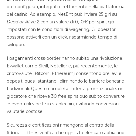
pre‑configurati, integrati direttamente nella piattaforma
del casinò. Ad esempio, NetEnt può inviare 25 giri su
Dead or Alive 2
con un valore di 0,10 € per spin, già
impostati con le condizioni di wagering. Gli operatori
possono attivarli con un click, risparmiando tempo di
sviluppo.
I pagamenti cross‑border hanno subito una rivoluzione.
E‑wallet come Skrill, Neteller e, più recentemente, le
criptovalute (Bitcoin, Ethereum) consentono prelievi e
depositi quasi istantanei, eliminando le barriere bancarie
tradizionali. Questo completa l’offerta promozionale: un
giocatore che riceve 30 free spins può subito convertire
le eventuali vincite in stablecoin, evitando conversioni
valutarie costose.
Sicurezza e certificazioni rimangono al centro della
fiducia. Tttlines verifica che ogni sito elencato abbia audit