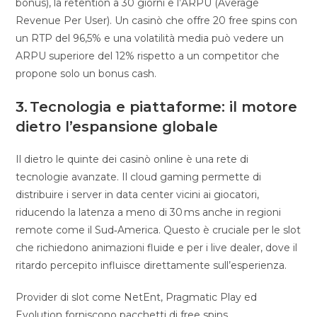
bonus), la retention a 30 giorni e l’ARPU (Average
Revenue Per User). Un casinò che offre 20 free spins con
un RTP del 96,5% e una volatilità media può vedere un
ARPU superiore del 12% rispetto a un competitor che
propone solo un bonus cash.
3. Tecnologia e piattaforme: il motore
dietro l’espansione globale
Il dietro le quinte dei casinò online è una rete di
tecnologie avanzate. Il cloud gaming permette di
distribuire i server in data center vicini ai giocatori,
riducendo la latenza a meno di 30 ms anche in regioni
remote come il Sud‑America. Questo è cruciale per le slot
che richiedono animazioni fluide e per i live dealer, dove il
ritardo percepito influisce direttamente sull’esperienza.
Provider di slot come NetEnt, Pragmatic Play ed
Evolution forniscono pacchetti di free spins