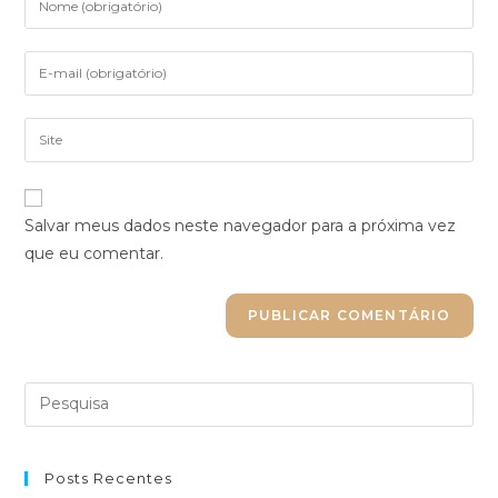
Salvar meus dados neste navegador para a próxima vez
que eu comentar.
Posts Recentes