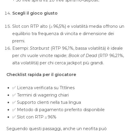
Scegli il gioco giusto
Slot con RTP alto (≥ 96,5%) e volatilità media offrono un
equilibrio tra frequenza di vincita e dimensione dei
premi.
Esempi:
Starburst
(RTP 96,1%, bassa volatilità) è ideale
per chi vuole vincite rapide;
Book of Dead
(RTP 96,21%,
alta volatilità) per chi cerca jackpot più grandi.
Checklist rapida per il giocatore
✅ Licenza verificata su Tttlines
✅ Termini di wagering chiari
✅ Supporto clienti nella tua lingua
✅ Metodo di pagamento preferito disponibile
✅ Slot con RTP ≥ 96%
Seguendo questi passaggi, anche un neofita può