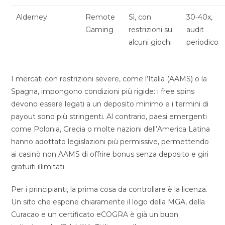
Alderney
Remote
Sì, con
30‑40x,
Gaming
restrizioni su
audit
alcuni giochi
periodico
I mercati con restrizioni severe, come l’Italia (AAMS) o la
Spagna, impongono condizioni più rigide: i free spins
devono essere legati a un deposito minimo e i termini di
payout sono più stringenti. Al contrario, paesi emergenti
come Polonia, Grecia o molte nazioni dell’America Latina
hanno adottato legislazioni più permissive, permettendo
ai casinò non AAMS di offrire bonus senza deposito e giri
gratuiti illimitati.
Per i principianti, la prima cosa da controllare è la licenza.
Un sito che espone chiaramente il logo della MGA, della
Curacao e un certificato eCOGRA è già un buon