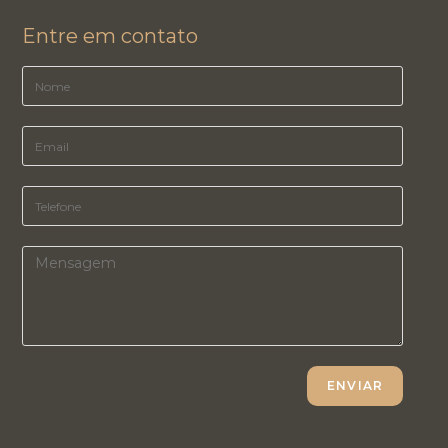
Entre em contato