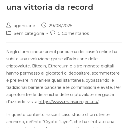
una vittoria da record
agenciane
29/08/2025
Sem categoria
0 Comentários
Negli ultimi cinque anni il panorama dei casinò online ha
subito una rivoluzione grazie all’adozione delle
criptovalute. Bitcoin, Ethereum e altre monete digitali
hanno permesso ai giocatori di depositare, scommettere
e prelevare in maniera quasi istantanea, bypassando le
tradizionali barriere bancarie e le commissioni elevate. Per
approfondire le dinamiche delle criptovalute nei giochi
d’azzardo, visita
https://www.marisaproject.eu/
.
In questo contesto nasce il caso studio di un utente
anonimo, definito “CryptoPlayer”, che ha sfruttato una