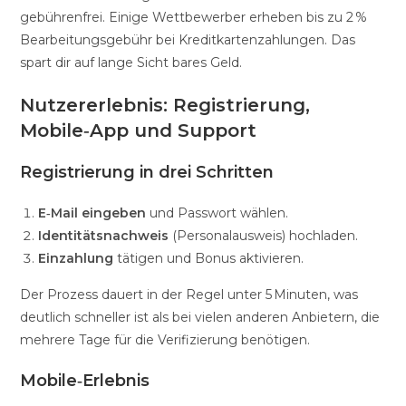
gebührenfrei. Einige Wettbewerber erheben bis zu 2 %
Bearbeitungsgebühr bei Kreditkartenzahlungen. Das
spart dir auf lange Sicht bares Geld.
Nutzererlebnis: Registrierung,
Mobile‑App und Support
Registrierung in drei Schritten
E‑Mail eingeben
und Passwort wählen.
Identitätsnachweis
(Personalausweis) hochladen.
Einzahlung
tätigen und Bonus aktivieren.
Der Prozess dauert in der Regel unter 5 Minuten, was
deutlich schneller ist als bei vielen anderen Anbietern, die
mehrere Tage für die Verifizierung benötigen.
Mobile‑Erlebnis