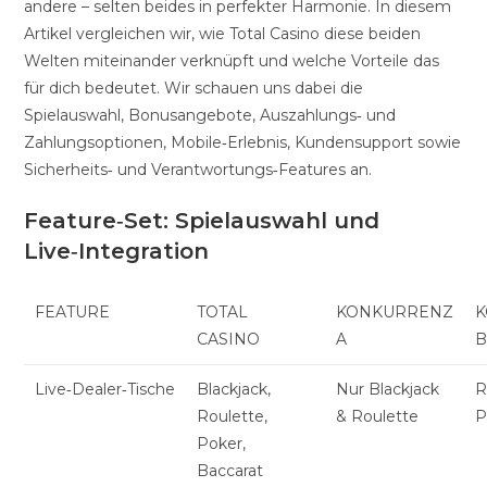
andere – selten beides in perfekter Harmonie. In diesem
Artikel vergleichen wir, wie Total Casino diese beiden
Welten miteinander verknüpft und welche Vorteile das
für dich bedeutet. Wir schauen uns dabei die
Spielauswahl, Bonusangebote, Auszahlungs‑ und
Zahlungsoptionen, Mobile‑Erlebnis, Kundensupport sowie
Sicherheits‑ und Verantwortungs‑Features an.
Feature‑Set: Spielauswahl und
Live‑Integration
FEATURE
TOTAL
KONKURRENZ
CASINO
A
Live‑Dealer‑Tische
Blackjack,
Nur Blackjack
R
Roulette,
& Roulette
P
Poker,
Baccarat