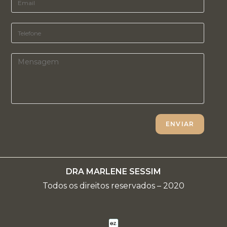
DRA MARLENE SESSIM
Todos os direitos reservados – 2020