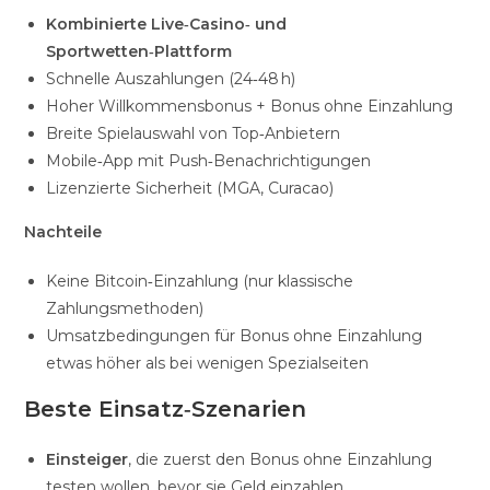
Kombinierte Live‑Casino‑ und
Sportwetten‑Plattform
Schnelle Auszahlungen (24‑48 h)
Hoher Willkommensbonus + Bonus ohne Einzahlung
Breite Spielauswahl von Top‑Anbietern
Mobile‑App mit Push‑Benachrichtigungen
Lizenzierte Sicherheit (MGA, Curacao)
Nachteile
Keine Bitcoin‑Einzahlung (nur klassische
Zahlungsmethoden)
Umsatzbedingungen für Bonus ohne Einzahlung
etwas höher als bei wenigen Spezialseiten
Beste Einsatz‑Szenarien
Einsteiger
, die zuerst den Bonus ohne Einzahlung
testen wollen, bevor sie Geld einzahlen.