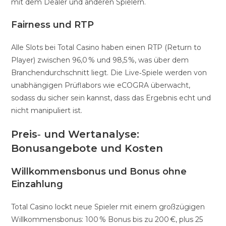
mit dem Dealer und anderen Spielern.
Fairness und RTP
Alle Slots bei Total Casino haben einen RTP (Return to
Player) zwischen 96,0 % und 98,5 %, was über dem
Branchendurchschnitt liegt. Die Live‑Spiele werden von
unabhängigen Prüflabors wie eCOGRA überwacht,
sodass du sicher sein kannst, dass das Ergebnis echt und
nicht manipuliert ist.
Preis‑ und Wertanalyse:
Bonusangebote und Kosten
Willkommensbonus und Bonus ohne
Einzahlung
Total Casino lockt neue Spieler mit einem großzügigen
Willkommensbonus: 100 % Bonus bis zu 200 €, plus 25