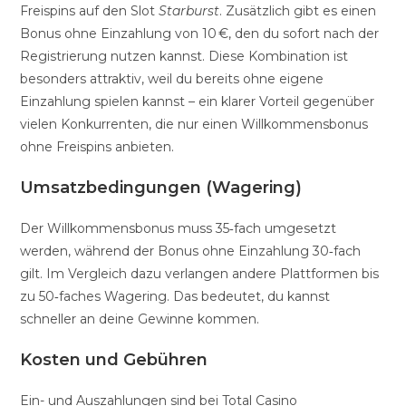
Freispins auf den Slot
Starburst
. Zusätzlich gibt es einen
Bonus ohne Einzahlung von 10 €, den du sofort nach der
Registrierung nutzen kannst. Diese Kombination ist
besonders attraktiv, weil du bereits ohne eigene
Einzahlung spielen kannst – ein klarer Vorteil gegenüber
vielen Konkurrenten, die nur einen Willkommensbonus
ohne Freispins anbieten.
Umsatzbedingungen (Wagering)
Der Willkommensbonus muss 35‑fach umgesetzt
werden, während der Bonus ohne Einzahlung 30‑fach
gilt. Im Vergleich dazu verlangen andere Plattformen bis
zu 50‑faches Wagering. Das bedeutet, du kannst
schneller an deine Gewinne kommen.
Kosten und Gebühren
Ein- und Auszahlungen sind bei Total Casino