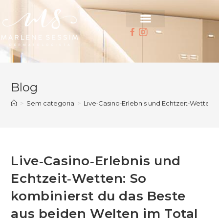
Blog
>
Sem categoria
>
Live‑Casino‑Erlebnis und Echtzeit‑Wetten:
Live‑Casino‑Erlebnis und
Echtzeit‑Wetten: So
kombinierst du das Beste
aus beiden Welten im Total