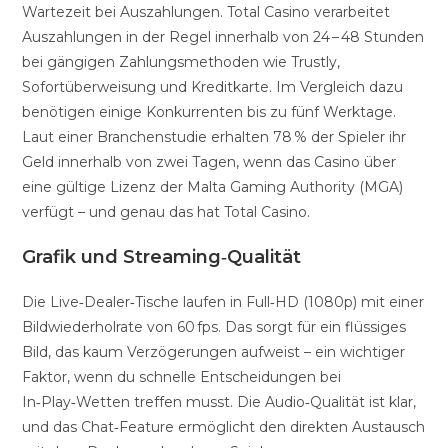
Wartezeit bei Auszahlungen. Total Casino verarbeitet
Auszahlungen in der Regel innerhalb von 24 – 48 Stunden
bei gängigen Zahlungsmethoden wie Trustly,
Sofortüberweisung und Kreditkarte. Im Vergleich dazu
benötigen einige Konkurrenten bis zu fünf Werktage.
Laut einer Branchenstudie erhalten 78 % der Spieler ihr
Geld innerhalb von zwei Tagen, wenn das Casino über
eine gültige Lizenz der Malta Gaming Authority (MGA)
verfügt – und genau das hat Total Casino.
Grafik und Streaming‑Qualität
Die Live‑Dealer‑Tische laufen in Full‑HD (1080p) mit einer
Bildwiederholrate von 60 fps. Das sorgt für ein flüssiges
Bild, das kaum Verzögerungen aufweist – ein wichtiger
Faktor, wenn du schnelle Entscheidungen bei
In‑Play‑Wetten treffen musst. Die Audio‑Qualität ist klar,
und das Chat‑Feature ermöglicht den direkten Austausch