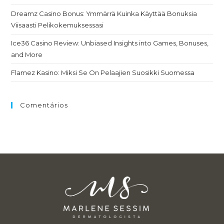
Dreamz Casino Bonus: Ymmärrä Kuinka Käyttää Bonuksia
Viisaasti Pelikokemuksessasi
Ice36 Casino Review: Unbiased Insights into Games, Bonuses,
and More
Flamez Kasino: Miksi Se On Pelaajien Suosikki Suomessa
Comentários