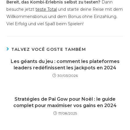
Bereit, das Kombi‑Erlebnis selbst zu testen?
Dann
besuche jetzt
teste Total
und starte deine Reise mit dem
Willkommensbonus und dem Bonus ohne Einzahlung.
Viel Erfolg und viel Spaß beim Spielen!
TALVEZ VOCÊ GOSTE TAMBÉM
Les géants du jeu : comment les plateformes
leaders redéfinissent les jackpots en 2024
30/03/2026
Stratégies de Pai Gow pour Noël : le guide
complet pour maximiser vos gains en 2024
17/08/2025