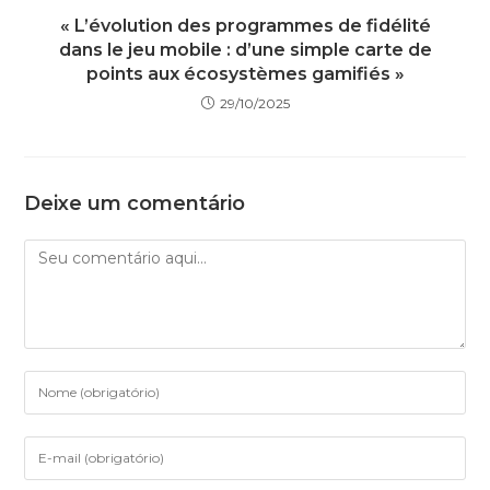
« L’évolution des programmes de fidélité
dans le jeu mobile : d’une simple carte de
points aux écosystèmes gamifiés »
29/10/2025
Deixe um comentário