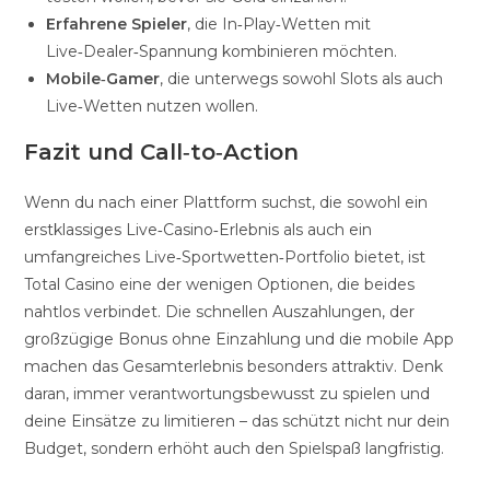
Erfahrene Spieler
, die In‑Play‑Wetten mit
Live‑Dealer‑Spannung kombinieren möchten.
Mobile‑Gamer
, die unterwegs sowohl Slots als auch
Live‑Wetten nutzen wollen.
Fazit und Call‑to‑Action
Wenn du nach einer Plattform suchst, die sowohl ein
erstklassiges Live‑Casino‑Erlebnis als auch ein
umfangreiches Live‑Sportwetten‑Portfolio bietet, ist
Total Casino eine der wenigen Optionen, die beides
nahtlos verbindet. Die schnellen Auszahlungen, der
großzügige Bonus ohne Einzahlung und die mobile App
machen das Gesamterlebnis besonders attraktiv. Denk
daran, immer verantwortungsbewusst zu spielen und
deine Einsätze zu limitieren – das schützt nicht nur dein
Budget, sondern erhöht auch den Spielspaß langfristig.