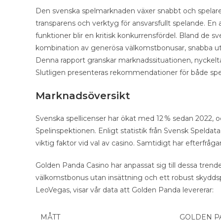
Den svenska spelmarknaden växer snabbt och spelare s
transparens och verktyg för ansvarsfullt spelande. En 
funktioner blir en kritisk konkurrensfördel. Bland de
kombination av generösa välkomstbonusar, snabba ut
Denna rapport granskar marknadssituationen, nyckelt
Slutligen presenteras rekommendationer för både spe
Marknadsöversikt
Svenska spellicenser har ökat med 12 % sedan 2022, oc
Spelinspektionen. Enligt statistik från Svensk Speldata
viktig faktor vid val av casino. Samtidigt har efterfr
Golden Panda Casino har anpassat sig till dessa tren
välkomstbonus utan insättning och ett robust skydds
LeoVegas, visar vår data att Golden Panda levererar:
MÅTT
GOLDEN P