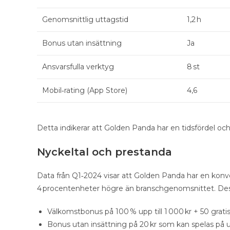
Genomsnittlig uttagstid
1,2 h
Bonus utan insättning
Ja
Ansvarsfulla verktyg
8 st
Mobil‑rating (App Store)
4,6
Detta indikerar att Golden Panda har en tidsfördel och f
Nyckeltal och prestanda
Data från Q1‑2024 visar att Golden Panda har en konver
4 procentenheter högre än branschgenomsnittet. Dess 
Välkomstbonus på 100 % upp till 1 000 kr + 50 gratis
Bonus utan insättning på 20 kr som kan spelas på ut