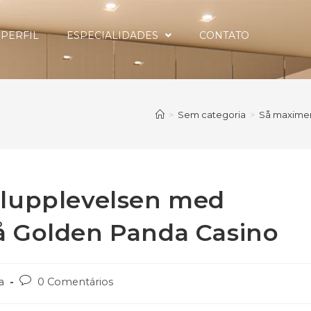
PERFIL
ESPECIALIDADES
CONTATO
>
Sem categoria
>
Så maximer
elupplevelsen med
å Golden Panda Casino
a
0 Comentários