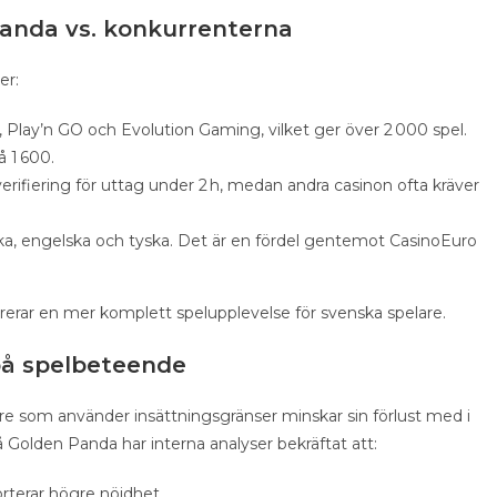
anda vs. konkurrenterna
er:
lay’n GO och Evolution Gaming, vilket ger över 2 000 spel.
 1 600.
ifiering för uttag under 2 h, medan andra casinon ofta kräver
ska, engelska och tyska. Det är en fördel gentemot CasinoEuro
erar en mer komplett spelupplevelse för svenska spelare.
på spelbeteende
are som använder insättningsgränser minskar sin förlust med i
Golden Panda har interna analyser bekräftat att:
orterar högre nöjdhet.