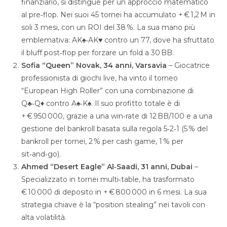
finanziario, si distingue per un approccio matematico
al pre‑flop. Nei suoi 45 tornei ha accumulato + € 1,2 M in
soli 3 mesi, con un ROI del 38 %. La sua mano più
emblemativa: AK♠‑AK♥ contro un 77, dove ha sfruttato
il bluff post‑flop per forzare un fold a 30 BB.
Sofia “Queen” Novak, 34 anni, Varsavia
– Giocatrice
professionista di giochi live, ha vinto il torneo
“European High Roller” con una combinazione di
Q♣‑Q♦ contro A♠‑K♠. Il suo profitto totale è di
+ € 950 000, grazie a una win‑rate di 12 BB/100 e a una
gestione del bankroll basata sulla regola 5‑2‑1 (5 % del
bankroll per tornei, 2 % per cash game, 1 % per
sit‑and‑go).
Ahmed “Desert Eagle” Al‑Saadi, 31 anni, Dubai
–
Specializzato in tornei multi‑table, ha trasformato
€ 10 000 di deposito in + € 800 000 in 6 mesi. La sua
strategia chiave è la “position stealing” nei tavoli con
alta volatilità.