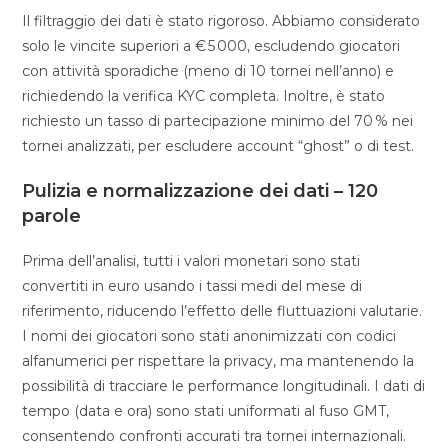
Il filtraggio dei dati è stato rigoroso. Abbiamo considerato
solo le vincite superiori a € 5 000, escludendo giocatori
con attività sporadiche (meno di 10 tornei nell’anno) e
richiedendo la verifica KYC completa. Inoltre, è stato
richiesto un tasso di partecipazione minimo del 70 % nei
tornei analizzati, per escludere account “ghost” o di test.
Pulizia e normalizzazione dei dati – 120
parole
Prima dell’analisi, tutti i valori monetari sono stati
convertiti in euro usando i tassi medi del mese di
riferimento, riducendo l’effetto delle fluttuazioni valutarie.
I nomi dei giocatori sono stati anonimizzati con codici
alfanumerici per rispettare la privacy, ma mantenendo la
possibilità di tracciare le performance longitudinali. I dati di
tempo (data e ora) sono stati uniformati al fuso GMT,
consentendo confronti accurati tra tornei internazionali.