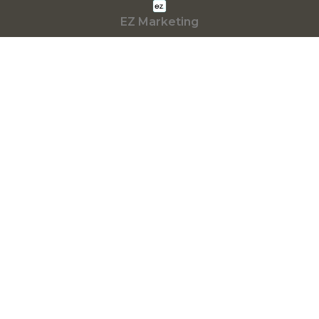
EZ Marketing