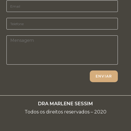
DRA MARLENE SESSIM
Todos os direitos reservados – 2020