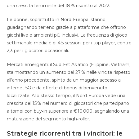
una crescita femminile del 18 % rispetto al 2022.
Le donne, soprattutto in Nord‑Europa, stanno
guadagnando terreno grazie a piattaforme che offrono
giochi live e ambienti più inclusivi. La frequenza di gioco
settimanale media è di 4,5 sessioni per i top player, contro
2,3 per i giocatori occasionali.
Mercati emergenti: il Sud‑Est Asiatico (Filippine, Vietnam)
sta mostrando un aumento del 27 % nelle vincite rispetto
all’anno precedente, spinto da un maggior accesso a
internet 5G e da offerte di bonus di benvenuto
localizzate. Allo stesso tempo, il Nord‑Europa vede una
crescita del 15 % nel numero di giocatori che partecipano
a tornei con buy‑in superiore a € 10 000, segnalando una
maturazione del segmento high‑roller.
Strategie ricorrenti tra i vincitori: le