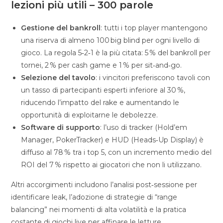
lezioni più utili – 300 parole
Gestione del bankroll
: tutti i top player mantengono
una riserva di almeno 100 big blind per ogni livello di
gioco. La regola 5‑2‑1 è la più citata: 5 % del bankroll per
tornei, 2 % per cash game e 1 % per sit‑and‑go.
Selezione del tavolo
: i vincitori preferiscono tavoli con
un tasso di partecipanti esperti inferiore al 30 %,
riducendo l’impatto del rake e aumentando le
opportunità di exploitarne le debolezze.
Software di supporto
: l’uso di tracker (Hold’em
Manager, PokerTracker) e HUD (Heads‑Up Display) è
diffuso al 78 % tra i top 5, con un incremento medio del
ROI del 7 % rispetto ai giocatori che non li utilizzano.
Altri accorgimenti includono l’analisi post‑sessione per
identificare leak, l’adozione di strategie di “range
balancing” nei momenti di alta volatilità e la pratica
costante di giochi live per affinare le letture