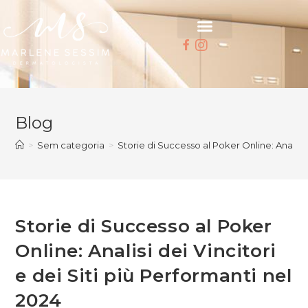
Blog
>
Sem categoria
>
Storie di Successo al Poker Online: Analisi d
Storie di Successo al Poker
Online: Analisi dei Vincitori
e dei Siti più Performanti nel
2024