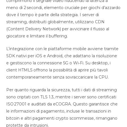
comprimono il segnale video riducendo la latenza a
meno di 2 secondi, elemento cruciale per giochi d’azzardo
dove il tempo è parte della strategia. I server di
streaming, distribuiti globalmente, utilizzano CDN
(Content Delivery Network) per avvicinare il flusso al
giocatore e limitare il buffering.
L’integrazione con le piattaforme mobile avviene tramite
SDK nativi per iOS e Android, che adattano la risoluzione
e gestiscono la connessione 5G o Wi‑Fi. Su desktop, i
client HTML5 offrono la possibilità di aprire più tavoli
contemporaneamente senza sovraccaricare la CPU.
Per quanto riguarda la sicurezza, tutti i dati di streaming
sono criptati con TLS 1.3, mentre i server sono certificati
ISO 27001 e auditati da eCOGRA. Questo garantisce che
le informazioni di pagamento, incluse le transazioni in
bitcoin e altri pagamenti crypto scommesse, rimangano
protette da intrusioni.