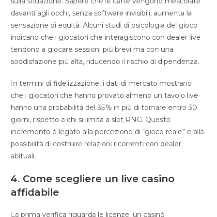
sulla situazione. Sapere che le carte vengono mescolate
davanti agli occhi, senza software invisibili, aumenta la
sensazione di equità. Alcuni studi di psicologia del gioco
indicano che i giocatori che interagiscono con dealer live
tendono a giocare sessioni più brevi ma con una
soddisfazione più alta, riducendo il rischio di dipendenza.
In termini di fidelizzazione, i dati di mercato mostrano
che i giocatori che hanno provato almeno un tavolo live
hanno una probabilità del 35 % in più di tornare entro 30
giorni, rispetto a chi si limita a slot RNG. Questo
incremento è legato alla percezione di “gioco reale” e alla
possibilità di costruire relazioni ricorrenti con dealer
abituali.
4. Come scegliere un live casino
affidabile
La prima verifica riguarda le licenze: un casinò