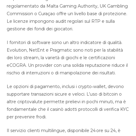
regolamentato da Malta Gaming Authority, UK Gambling
Commission o Curaçao offre un livello base di protezione.
Le licenze impongono audit regolari sul RTP e sulla
gestione dei fondi dei giocatori.
I fornitori di software sono un altro indicatore di qualità.
Evolution, NetEnt e Pragmatic sono noti per la stabilità
dei loro stream, la varietà di giochi e le certificazioni
eCOGRA. Un provider con una solida reputazione riduce il
rischio di interruzioni o di manipolazione dei risultati.
Le opzioni di pagamento, inclusi i crypto‑wallet, devono
supportare transazioni sicure e veloci. L’uso di bitcoin o
altre criptovalute permette prelievi in pochi minuti, ma è
fondamentale che il casinò adotti protocolli di verifica KYC
per prevenire frodi.
Il servizio clienti multilingue, disponibile 24 ore su 24, è