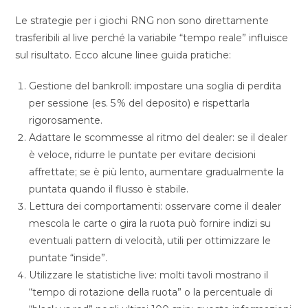
Le strategie per i giochi RNG non sono direttamente
trasferibili al live perché la variabile “tempo reale” influisce
sul risultato. Ecco alcune linee guida pratiche:
Gestione del bankroll: impostare una soglia di perdita
per sessione (es. 5 % del deposito) e rispettarla
rigorosamente.
Adattare le scommesse al ritmo del dealer: se il dealer
è veloce, ridurre le puntate per evitare decisioni
affrettate; se è più lento, aumentare gradualmente la
puntata quando il flusso è stabile.
Lettura dei comportamenti: osservare come il dealer
mescola le carte o gira la ruota può fornire indizi su
eventuali pattern di velocità, utili per ottimizzare le
puntate “inside”.
Utilizzare le statistiche live: molti tavoli mostrano il
“tempo di rotazione della ruota” o la percentuale di