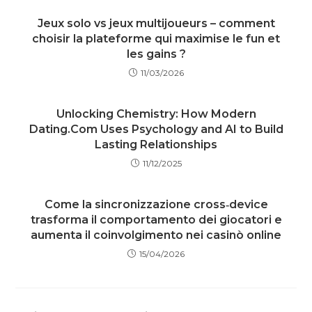
Jeux solo vs jeux multijoueurs – comment
choisir la plateforme qui maximise le fun et
les gains ?
11/03/2026
Unlocking Chemistry: How Modern
Dating.Com Uses Psychology and AI to Build
Lasting Relationships
11/12/2025
Come la sincronizzazione cross‑device
trasforma il comportamento dei giocatori e
aumenta il coinvolgimento nei casinò online
15/04/2026