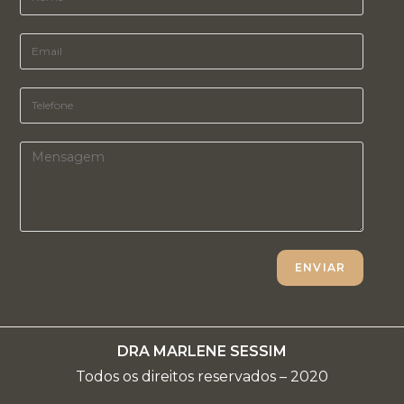
DRA MARLENE SESSIM
Todos os direitos reservados – 2020