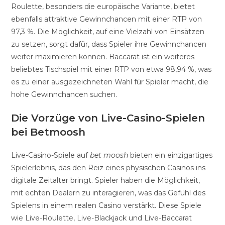
Roulette, besonders die europäische Variante, bietet
ebenfalls attraktive Gewinnchancen mit einer RTP von
97,3 %. Die Möglichkeit, auf eine Vielzahl von Einsätzen
zu setzen, sorgt dafür, dass Spieler ihre Gewinnchancen
weiter maximieren können. Baccarat ist ein weiteres
beliebtes Tischspiel mit einer RTP von etwa 98,94 %, was
es zu einer ausgezeichneten Wahl für Spieler macht, die
hohe Gewinnchancen suchen.
Die Vorzüge von Live-Casino-Spielen
bei Betmoosh
Live-Casino-Spiele auf
bet moosh
bieten ein einzigartiges
Spielerlebnis, das den Reiz eines physischen Casinos ins
digitale Zeitalter bringt. Spieler haben die Möglichkeit,
mit echten Dealern zu interagieren, was das Gefühl des
Spielens in einem realen Casino verstärkt. Diese Spiele
wie Live-Roulette, Live-Blackjack und Live-Baccarat