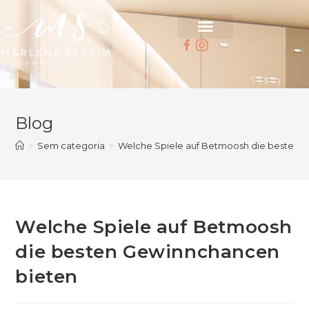
Blog
>
Sem categoria
>
Welche Spiele auf Betmoosh die besten 
Welche Spiele auf Betmoosh
die besten Gewinnchancen
bieten