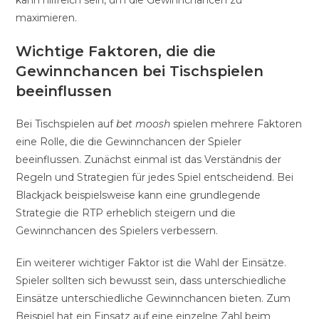
kann hilfreich sein, um die Gewinnchancen zu
maximieren.
Wichtige Faktoren, die die
Gewinnchancen bei Tischspielen
beeinflussen
Bei Tischspielen auf
bet moosh
spielen mehrere Faktoren
eine Rolle, die die Gewinnchancen der Spieler
beeinflussen. Zunächst einmal ist das Verständnis der
Regeln und Strategien für jedes Spiel entscheidend. Bei
Blackjack beispielsweise kann eine grundlegende
Strategie die RTP erheblich steigern und die
Gewinnchancen des Spielers verbessern.
Ein weiterer wichtiger Faktor ist die Wahl der Einsätze.
Spieler sollten sich bewusst sein, dass unterschiedliche
Einsätze unterschiedliche Gewinnchancen bieten. Zum
Beispiel hat ein Einsatz auf eine einzelne Zahl beim