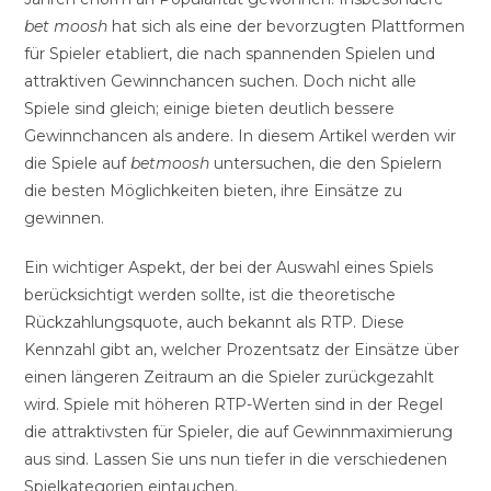
bet moosh
hat sich als eine der bevorzugten Plattformen
für Spieler etabliert, die nach spannenden Spielen und
attraktiven Gewinnchancen suchen. Doch nicht alle
Spiele sind gleich; einige bieten deutlich bessere
Gewinnchancen als andere. In diesem Artikel werden wir
die Spiele auf
betmoosh
untersuchen, die den Spielern
die besten Möglichkeiten bieten, ihre Einsätze zu
gewinnen.
Ein wichtiger Aspekt, der bei der Auswahl eines Spiels
berücksichtigt werden sollte, ist die theoretische
Rückzahlungsquote, auch bekannt als RTP. Diese
Kennzahl gibt an, welcher Prozentsatz der Einsätze über
einen längeren Zeitraum an die Spieler zurückgezahlt
wird. Spiele mit höheren RTP-Werten sind in der Regel
die attraktivsten für Spieler, die auf Gewinnmaximierung
aus sind. Lassen Sie uns nun tiefer in die verschiedenen
Spielkategorien eintauchen.