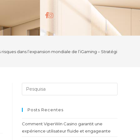
 risques dans l’expansion mondiale de l’iGaming – Stratégies pour p
Posts Recentes
Comment ViperWin Casino garantit une
expérience utilisateur fluide et engageante