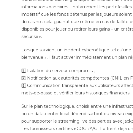
informations bancaires – notamment les portefeuilles cr
impératif que les fonds détenus par les joueurs soie
du casino : cela garantit que même en cas de faillite o
disponibles pour jouer ou retirer leurs gains – un critè
sécurisé ».
Lorsque survient un incident cybernétique tel qu’une
bienvenue », il faut activer immédiatement un plan rép
1️⃣ Isolation du serveur compromis ;
2️⃣ Notification aux autorités compétentes (CNIL en F
3️⃣ Communication transparente aux utilisateurs affectés
mots‑de‑passe et vérifier leurs historiques financiers.
Sur le plan technologique, choisir entre une infrastru
ou un data‑center local dépend surtout du niveau exigé
pour supporter le streaming live des parties avec jackp
Les fournisseurs certifiés eCOGRA/GLI offrent déjà un