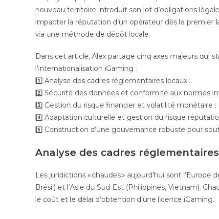
nouveau territoire introduit son lot d’obligations lég
impacter la réputation d’un opérateur dès le premier
via une méthode de dépôt locale.
Dans cet article, Alex partage cinq axes majeurs qui 
l’internationalisation iGaming :
1️⃣ Analyse des cadres réglementaires locaux ;
2️⃣ Sécurité des données et conformité aux normes int
3️⃣ Gestion du risque financier et volatilité monétaire ;
4️⃣ Adaptation culturelle et gestion du risque réputatio
5️⃣ Construction d’une gouvernance robuste pour soute
Analyse des cadres réglementaires
Les juridictions « chaudes » aujourd’hui sont l’Europe 
Brésil) et l’Asie du Sud‑Est (Philippines, Vietnam). C
le coût et le délai d’obtention d’une licence iGaming.