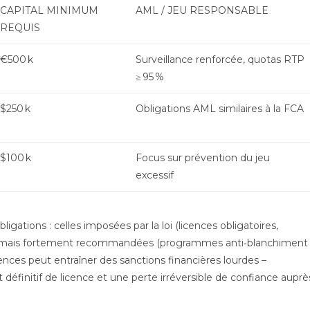
CAPITAL MINIMUM
AML / JEU RESPONSABLE
REQUIS
€500 k
Surveillance renforcée, quotas RTP
≥ 95 %
$250 k
Obligations AML similaires à la FCA
$100 k
Focus sur prévention du jeu
excessif
gations : celles imposées par la loi (licences obligatoires,
ires mais fortement recommandées (programmes anti‑blanchiment
ences peut entraîner des sanctions financières lourdes –
ait définitif de licence et une perte irréversible de confiance auprè