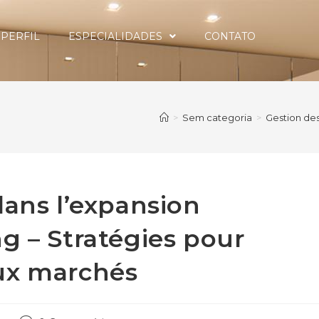
PERFIL
ESPECIALIDADES
CONTATO
>
Sem categoria
>
Gestion des
dans l’expansion
g – Stratégies pour
ux marchés