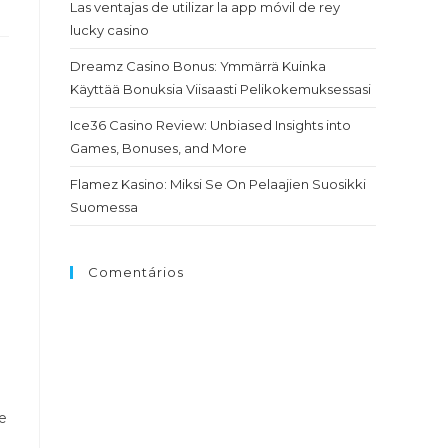
Las ventajas de utilizar la app móvil de rey
lucky casino
Dreamz Casino Bonus: Ymmärrä Kuinka
Käyttää Bonuksia Viisaasti Pelikokemuksessasi
Ice36 Casino Review: Unbiased Insights into
Games, Bonuses, and More
Flamez Kasino: Miksi Se On Pelaajien Suosikki
Suomessa
Comentários
re