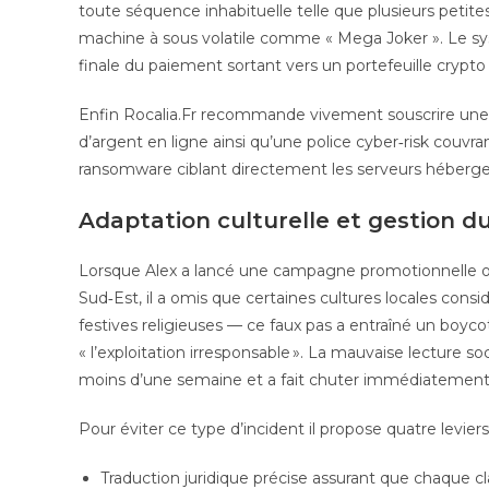
toute séquence inhabituelle telle que plusieurs peti
machine à sous volatile comme « Mega Joker ». Le sy
finale du paiement sortant vers un portefeuille crypto
Enfin Rocalia.Fr recommande vivement souscrire une a
d’argent en ligne ainsi qu’une police cyber‑risk couv
ransomware ciblant directement les serveurs hébergea
Adaptation culturelle et gestion d
Lorsque Alex a lancé une campagne promotionnelle o
Sud‑Est, il a omis que certaines cultures locales cons
festives religieuses — ce faux pas a entraîné un boyco
« l’exploitation irresponsable ». La mauvaise lecture s
moins d’une semaine et a fait chuter immédiatement 
Pour éviter ce type d’incident il propose quatre leviers 
Traduction juridique précise assurant que chaque cl