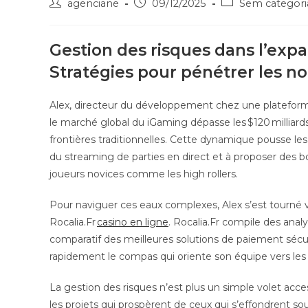
agenciane
09/12/2025
Sem categori
Gestion des risques dans l’exp
Stratégies pour pénétrer les 
Alex, directeur du développement chez une plateforme d
le marché global du iGaming dépasse les $120 milliard
frontières traditionnelles. Cette dynamique pousse les
du streaming de parties en direct et à proposer des b
joueurs novices comme les high rollers.
Pour naviguer ces eaux complexes, Alex s’est tourné v
Rocalia.Fr
casino en ligne
. Rocalia.Fr compile des analy
comparatif des meilleures solutions de paiement sécur
rapidement le compas qui oriente son équipe vers les 
La gestion des risques n’est plus un simple volet acces
les projets qui prospèrent de ceux qui s’effondrent so