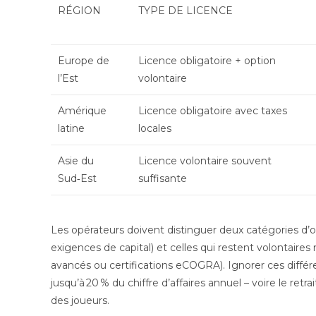
RÉGION
TYPE DE LICENCE
Europe de
Licence obligatoire + option
l’Est
volontaire
Amérique
Licence obligatoire avec taxes
latine
locales
Asie du
Licence volontaire souvent
Sud‑Est
suffisante
Les opérateurs doivent distinguer deux catégories d’obli
exigences de capital) et celles qui restent volonta
avancés ou certifications eCOGRA). Ignorer ces différ
jusqu’à 20 % du chiffre d’affaires annuel – voire le retr
des joueurs.