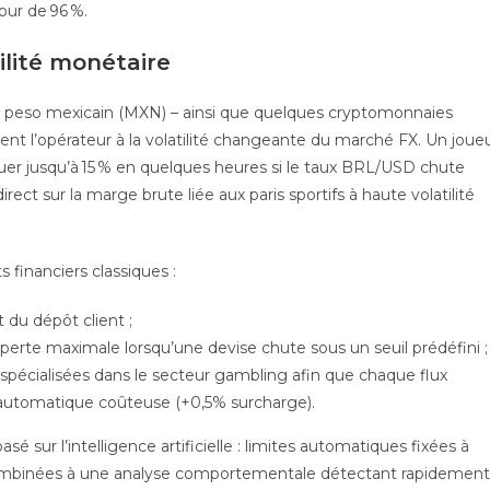
ur de 96 %.
ilité monétaire
($), peso mexicain (MXN) – ainsi que quelques cryptomonnaies
 l’opérateur à la volatilité changeante du marché FX. Un joue
uer jusqu’à 15 % en quelques heures si le taux BRL/USD chute
rect sur la marge brute liée aux paris sportifs à haute volatilité
 financiers classiques :
 du dépôt client ;
 perte maximale lorsqu’une devise chute sous un seuil prédéfini ;
spécialisées dans le secteur gambling afin que chaque flux
 automatique coûteuse (+0,5% surcharge).
asé sur l’intelligence artificielle : limites automatiques fixées à
combinées à une analyse comportementale détectant rapidement